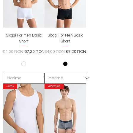
Sloggi For Men Basic
Sloggi For Men Basic
Short
Short
Preț normal
Preț redus
Preț normal
Preț redus
84,00 RON
67,20 RON
84,00 RON
67,20 RON
-20%
AW2026