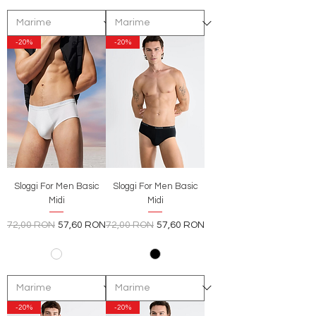
-20%
-20%
Sloggi For Men Basic
Sloggi For Men Basic
Midi
Midi
Preț normal
Preț redus
Preț normal
Preț redus
72,00 RON
57,60 RON
72,00 RON
57,60 RON
-20%
-20%