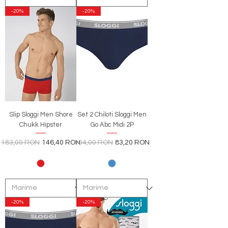
-20%
-20%
Slip Sloggi Men Shore
Set 2 Chiloti Sloggi Men
Chukk Hipster
Go Abc Midi 2P
Preț normal
Preț redus
Preț normal
Preț redus
183,00 RON
146,40 RON
104,00 RON
83,20 RON
-20%
-20%