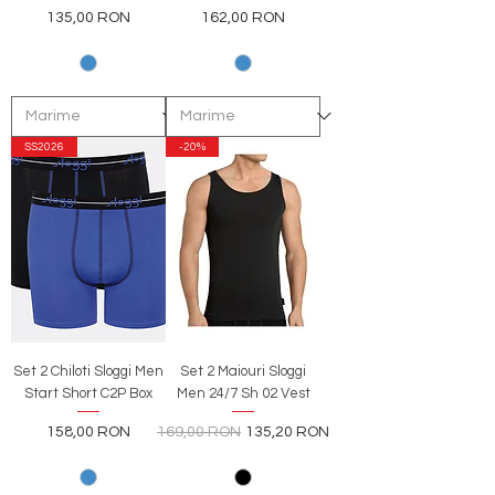
Preț
Preț
135,00 RON
162,00 RON
SS2026
-20%
Set 2 Chiloti Sloggi Men
Set 2 Maiouri Sloggi
Start Short C2P Box
Men 24/7 Sh 02 Vest
Preț
Preț normal
Preț redus
158,00 RON
169,00 RON
135,20 RON