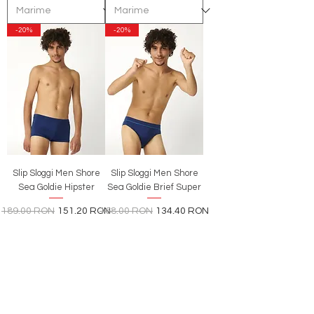
-20%
-20%
Slip Sloggi Men Shore
Slip Sloggi Men Shore
Sea Goldie Hipster
Sea Goldie Brief Super
Preț normal
Preț redus
Preț normal
Preț redus
189,00 RON
151,20 RON
168,00 RON
134,40 RON
-20%
-20%