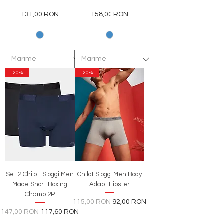
Preț
Preț
131,00 RON
158,00 RON
-20%
-20%
Set 2 Chiloti Sloggi Men
Chilot Sloggi Men Body
Made Short Boxing
Adapt Hipster
Champ 2P
Preț normal
Preț redus
115,00 RON
92,00 RON
Preț normal
Preț redus
147,00 RON
117,60 RON