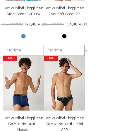
Set 2 Chiloti Sloggi Men
Set 2 Chiloti Sloggi Men
Start Short C2P Box
Ever Soft Short 2P
Preț normal
Preț redus
Preț normal
Preț redus
158,00 RON
126,40 RON
168,00 RON
134,40 RON
-20%
-20%
Set 2 Chiloti Sloggi Men
Set 2 Chiloti Sloggi Men
Go Abc Natural H
Go Abc Natural H Midi
Hipster
C2P