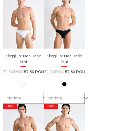
Sloggi For Men Basic
Sloggi For Men Basic
Mini
Mini
Preț normal
Preț redus
Preț normal
Preț redus
72,00 RON
57,60 RON
72,00 RON
57,60 RON
-20%
-20%