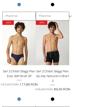
-20%
-20%
Set 2 Chiloti Sloggi Men
Set 2 Chiloti Sloggi Men
Ever Soft Brief 2P
Go Abc Natural H Short
2
Preț normal
Preț redus
147,00 RON
117,60 RON
Preț normal
Preț redus
105,00 RON
84,00 RON