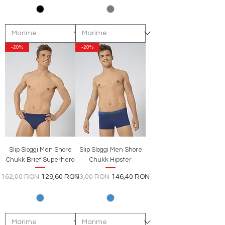
-20%
-20%
Slip Sloggi Men Shore
Slip Sloggi Men Shore
Chukk Brief Superhero
Chukk Hipster
Preț normal
Preț redus
Preț normal
Preț redus
162,00 RON
129,60 RON
183,00 RON
146,40 RON