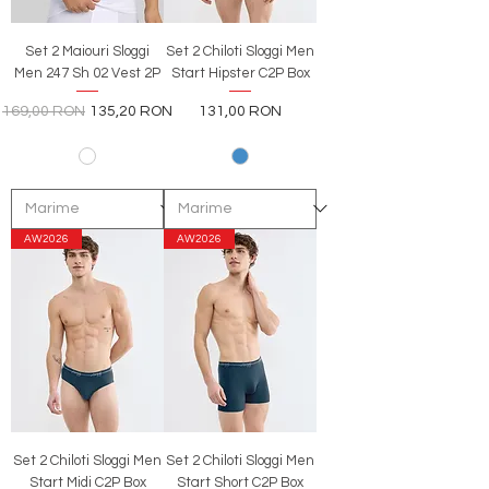
Set 2 Maiouri Sloggi
Set 2 Chiloti Sloggi Men
Men 247 Sh 02 Vest 2P
Start Hipster C2P Box
Preț normal
Preț redus
Preț
169,00 RON
135,20 RON
131,00 RON
AW2026
AW2026
Set 2 Chiloti Sloggi Men
Set 2 Chiloti Sloggi Men
Start Midi C2P Box
Start Short C2P Box