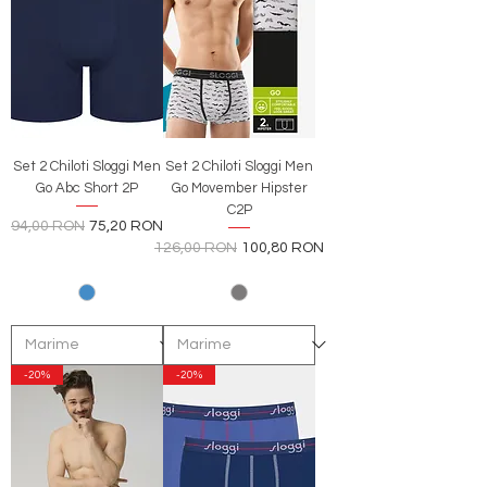
Set 2 Chiloti Sloggi Men
Set 2 Chiloti Sloggi Men
Go Abc Short 2P
Go Movember Hipster
C2P
Preț normal
Preț redus
94,00 RON
75,20 RON
Preț normal
Preț redus
126,00 RON
100,80 RON
-20%
-20%