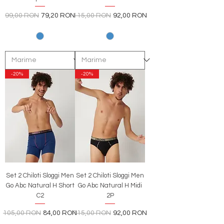
Preț normal
Preț redus
Preț normal
Preț redus
99,00 RON
79,20 RON
115,00 RON
92,00 RON
-20%
-20%
Set 2 Chiloti Sloggi Men
Set 2 Chiloti Sloggi Men
Go Abc Natural H Short
Go Abc Natural H Midi
C2
2P
Preț normal
Preț redus
Preț normal
Preț redus
105,00 RON
84,00 RON
115,00 RON
92,00 RON