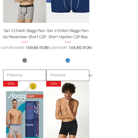
Set 2 Chiloti Sloggi Men
Set 2 Chiloti Sloggi Men
Go Movember Short C2P
Start Hipster C2P Box
Preț normal
Preț redus
Preț normal
Preț redus
137,00 RON
109,60 RON
131,00 RON
104,80 RON
-20%
-20%