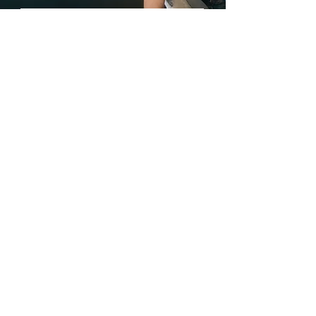
Trimite
Avantajele noastre
Livrare rapida din stoc
Plata Ramburs sau
cu Cardul
Modele si marimi pentru
fiecare silueta
Informatii utile
eTriumph.ro
CONSULTANTA
BLOG
GRATUITA
Contact
Te ajutam sa alegi
Termeni si conditii
modelul si marimea
Politica cookies