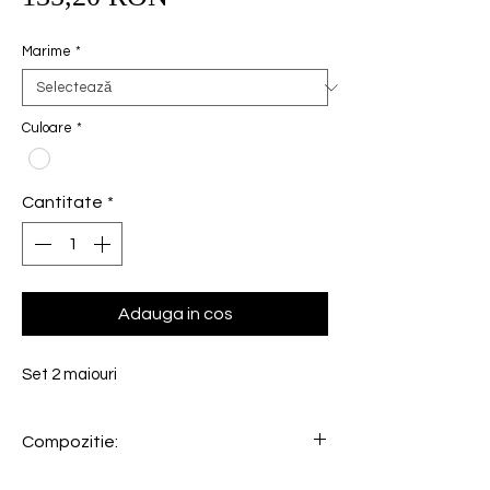
redus
Marime
*
Culoare
*
Cantitate
*
Adauga in cos
Set 2 maiouri
Compozitie:
96% Bumbac, 4% Elastan