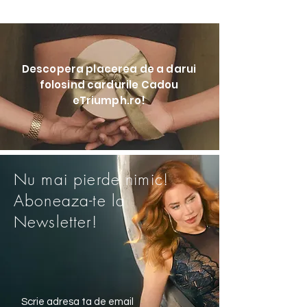
Descopera placerea de a darui
folosind cardurile Cadou
eTriumph.ro!
Nu mai pierde nimic!
Aboneaza-te la
Newsletter!