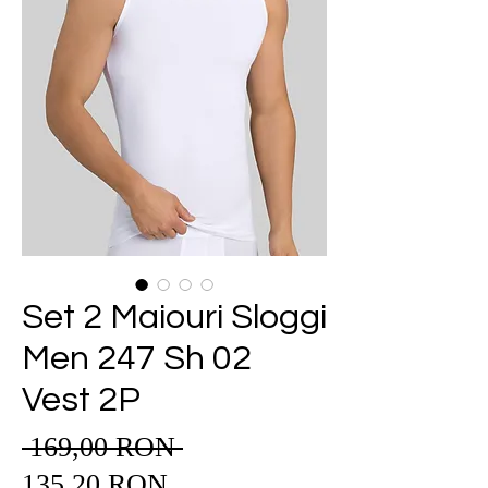
Set 2 Maiouri Sloggi
Men 247 Sh 02
Vest 2P
 169,00 RON 
Preț
Preț
normal
135,20 RON