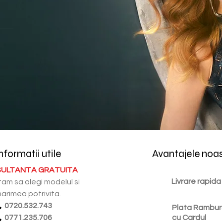
nformatii utile
Avantajele noa
ULTANTA GRATUITA
Livrare rapida
tam sa alegi modelul si
arimea potrivita.
0720.532.743
Plata Rambur
0771.235.706
cu Cardul