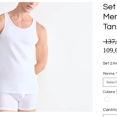
Set
Men
Tan
 137
109,
Set 2 ma
Marime
*
Selec
Culoare
Cantit