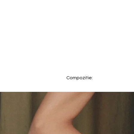
Compozitie:
95% Bumbac, 5% Elastan