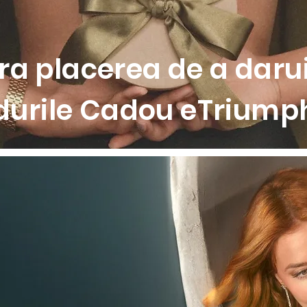
a placerea de a darui
durile Cadou eTriumph