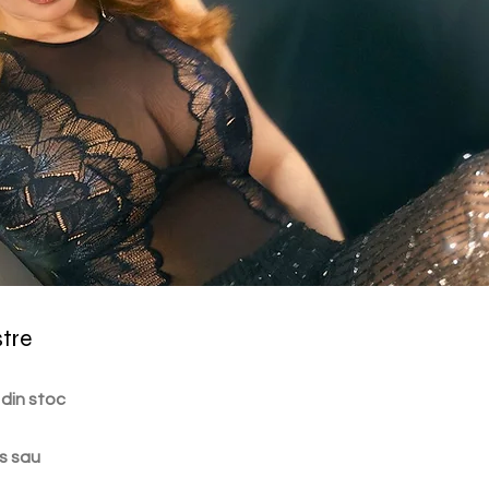
stre
 din stoc
s sau