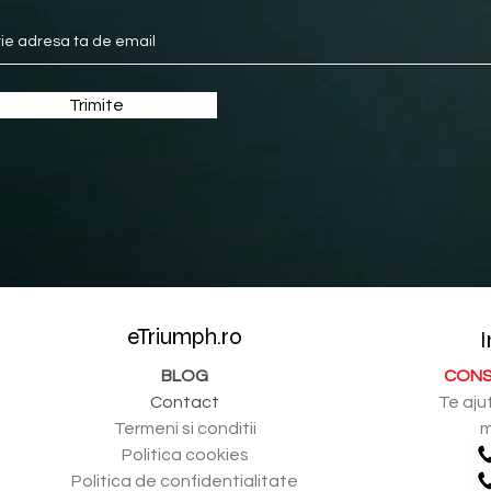
Trimite
eTriumph.ro
I
BLOG
CONS
Contact
Te aju
Termeni si conditii
m
Politica cookies
Politica de confidentialitate