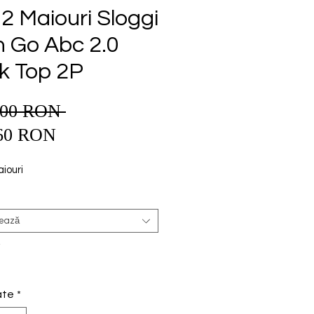
 2 Maiouri Sloggi
 Go Abc 2.0
k Top 2P
,00 RON 
Preț
Preț
normal
60 RON
redus
iouri
tează
*
ate
*