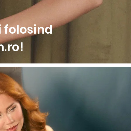
 folosind
.ro!