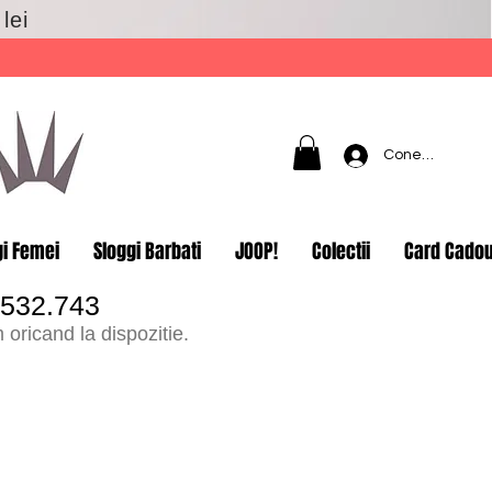
lei
Conectează-t
gi Femei
Sloggi Barbati
JOOP!
Colectii
Card Cado
.532.743
oricand la dispozitie.