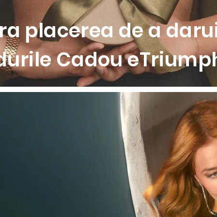
a placerea de a darui
durile Cadou eTriumph