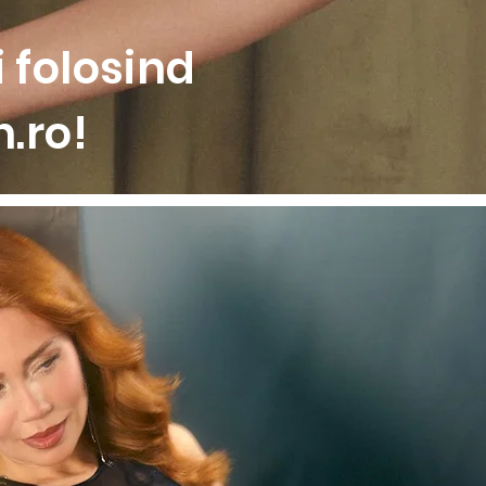
 folosind
.ro!