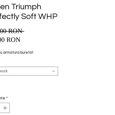
ien Triumph
fectly Soft WHP
,00 RON 
Preț
Preț
normal
00 RON
redus
cu armatura buretat
tează
*
ate
*