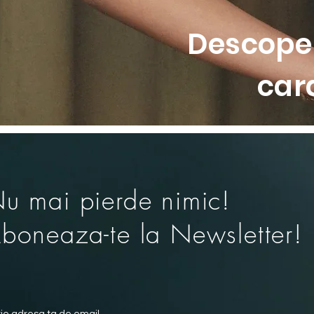
Descoper
car
u mai pierde nimic!
boneaza-te la Newsletter!