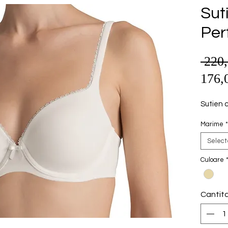
Sut
Per
 220
176,
Sutien 
Marime
*
Selec
Culoare
Cantit