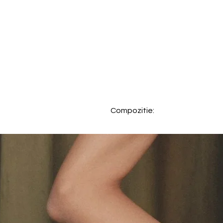
Compozitie:
66% Poliamida, 17% Elastan, 1