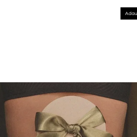
Adau
7% Poliester