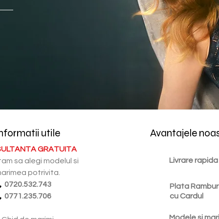
nformatii utile
Avantajele noa
ULTANTA GRATUITA
Livrare rapida
tam sa alegi modelul si
arimea potrivita.
0720.532.743
Plata Rambur
0771.235.706
cu Cardul
Modele si mar