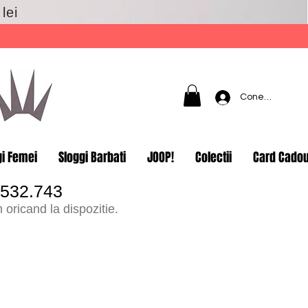
lei
Conectează-t
gi Femei
Sloggi Barbati
JOOP!
Colectii
Card Cado
.532.743
oricand la dispozitie.