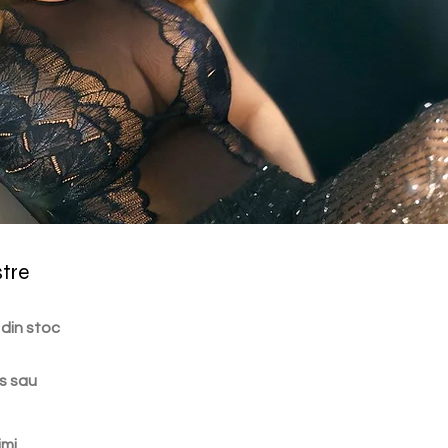
stre
 din stoc
s sau
imi