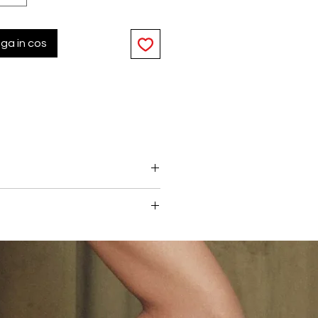
ga in cos
 medie, realizate din dantela
inelele aurii si accentele tip
 din dantela usor captusite,
orma natural rotunjita. Conceput