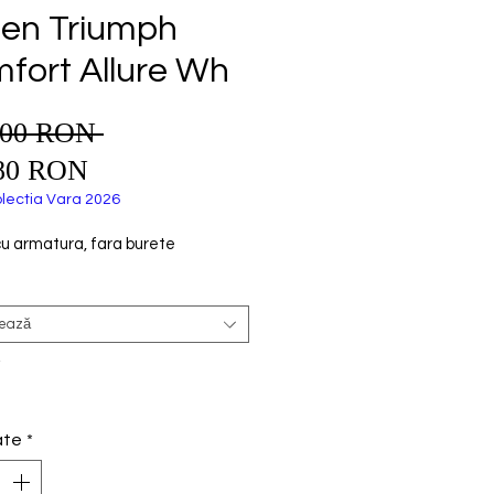
ien Triumph
fort Allure Wh
,00 RON 
Preț
Preț
normal
80 RON
redus
lectia Vara 2026
cu armatura, fara burete
tează
*
ate
*