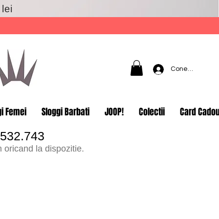
lei
Conectează-t
gi Femei
Sloggi Barbati
JOOP!
Colectii
Card Cado
.532.743
oricand la dispozitie.