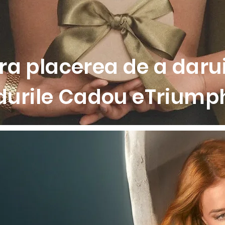
 asigura sustinere de durata si evidentiaza delicat formele. Real
 este completat de bretele decorative si un design deosebit la 
pentru sustinere optima si flexibilitate pe tot parcursul zilei
 insertii laterale interioare pentru efect de ridicare si forma r
a placerea de a darui
ica, in doua tonuri, cu finisaj delicat pentru un aspect elegant
 inel auriu in partea centrala pentru un accent contemporan
istinctiv la spate, pentru un aspect feminin si rafinat
durile Cadou eTriumph