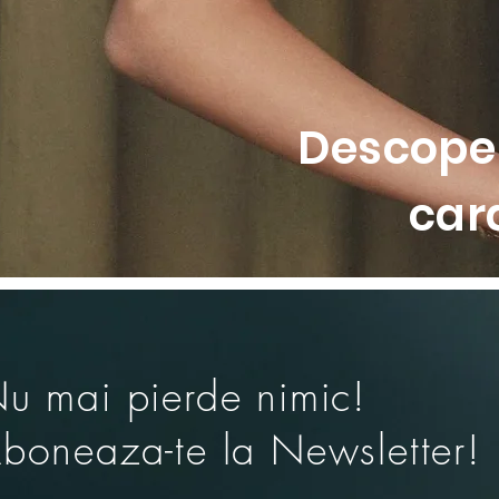
pentru a fi usor si confortabil,
doua tonuri, cu finisaj subtil,
feminitate.
• Sutien cu sarma comfort wire, 
• Constructie usor captusita, cu
Descoper
• Dantela florala moale si elast
• Detaliu jucaus tip decupaj si
• Bretele decorative si design d
car
u mai pierde nimic!
boneaza-te la Newsletter!