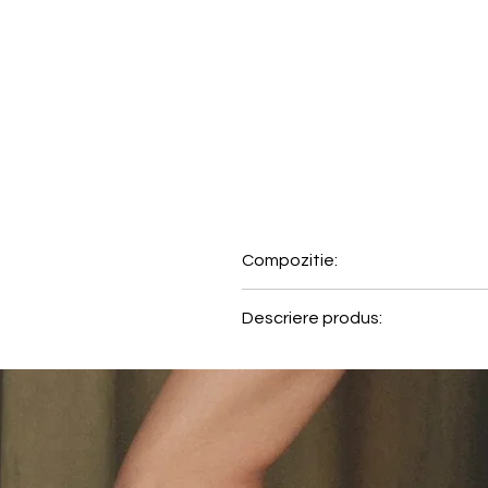
Compozitie:
66% Poliamida, 24% Poliester,
Descriere produs:
Comfort Allure imbina eleganta,
florala delicata cu margini fin
decupaj adauga o nota moderna 
Sutienul balconette Comfort Al
moi si respirabile pe piele. Inse