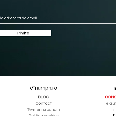
Trimite
eTriumph.ro
I
BLOG
CONS
Contact
Te aju
Termeni si conditii
m
Politica cookies