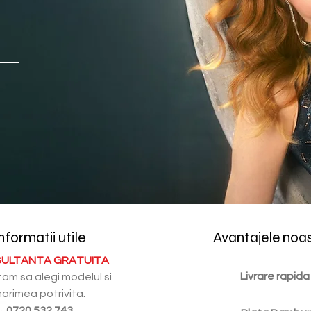
nformatii utile
Avantajele noa
ULTANTA GRATUITA
Livrare rapida
tam sa alegi modelul si
arimea potrivita.
0720.532.743