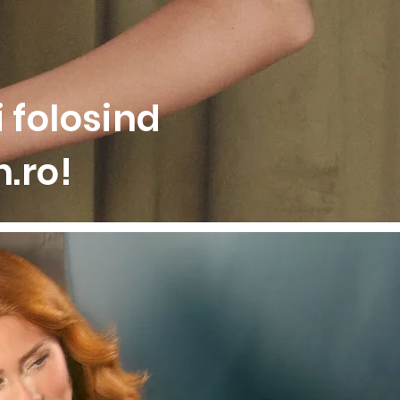
izat din dantela florala in
spate, pentru un plus de
otunjita naturala
 folosind
.ro!