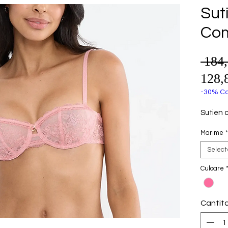
Sut
Com
 184
128,
-30% Co
Sutien 
Marime
*
Selec
Culoare
Cantit