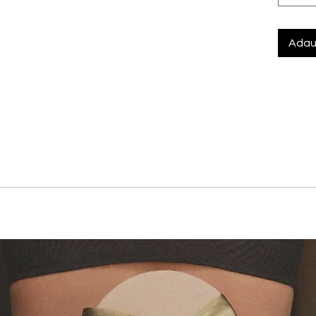
Adau
 10% Elastan
 lejeritatea si calitatea exceptionala in modele cu acoperire
 ondulate. Detaliile contemporane precum bretelele decorative, 
si rafinata. Creat din dantela certificata sustenabil.
lure, cu sarma si fara burete, ofera acoperire medie prin cupe
rtiile laterale interioare sustin si ridica bustul, conturand o f