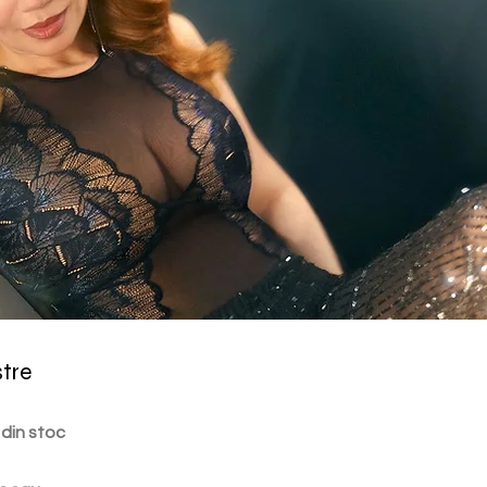
stre
 din stoc