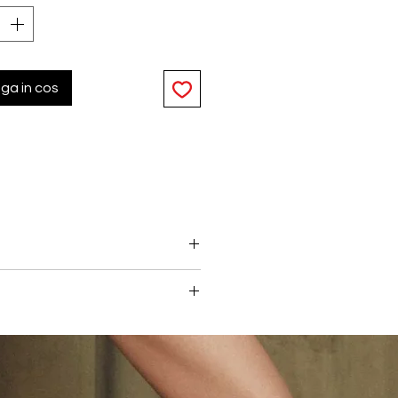
ga in cos
ueta increzatoare. Cupele
e constructia push-up, gandita
ca indrazneata si purtarea