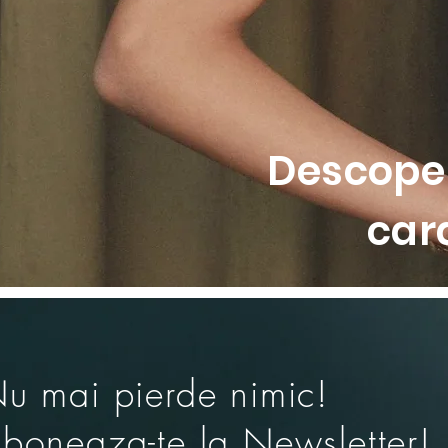
• Sutien push-up cu acoperire r
• Cu sarma si semi-buret pentr
• Creeaza un decolteu bine def
• Sirma usoara si flexibila pent
• Detaliu signature cu inel si b
• Constructie atragatoare din 
Descoper
• Realizat din material certific
car
u mai pierde nimic!
boneaza-te la Newsletter!