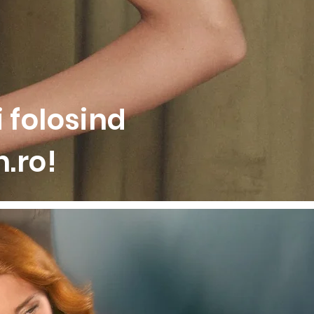
 folosind
.ro!