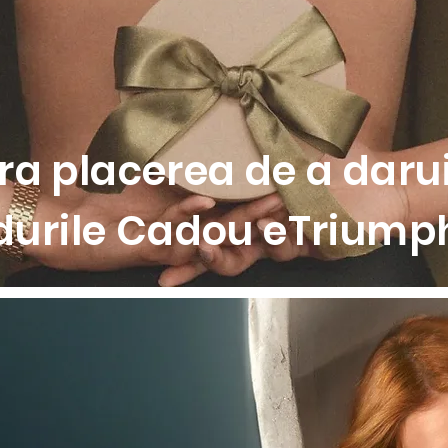
edusa si efect de ridicare
u sustinere optima
init
ru confort
retele duble elegante
dantela grafica si plasa
a placerea de a darui
at sustenabil
durile Cadou eTriumph