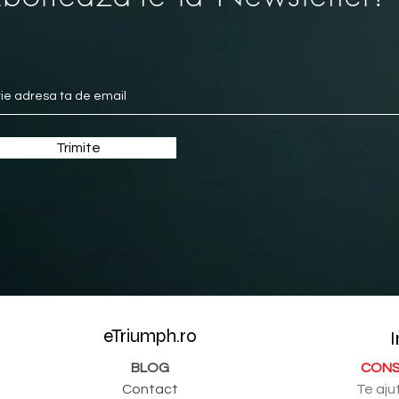
Trimite
eTriumph.ro
I
BLOG
CONS
Contact
Te aju