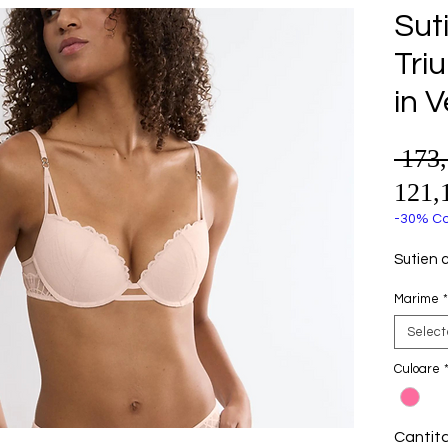
Sut
Tri
in 
 173
121,
-30% Co
Sutien 
Marime
*
Selec
Culoare
Cantit