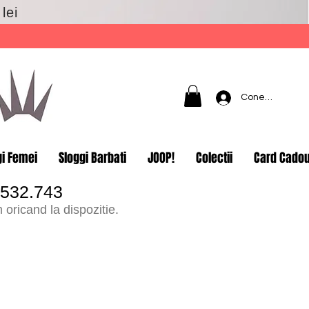
lei
Conectează-t
gi Femei
Sloggi Barbati
JOOP!
Colectii
Card Cado
.532.743
oricand la dispozitie.