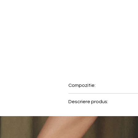
Compozitie:
49% Poliester, 41% Poliamida,
Descriere produs:
Acest sutien push-up imbina de
usoare prezinta un model din da
cu atentie, evidentiaza forma n
confortabila de zi cu zi cu ace