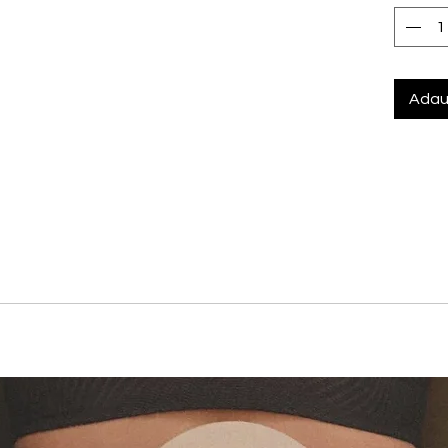
Adau
 10% Elastan
signul inovator cu un confort exceptional pentru a crea o sil
ntela grafica care ofera atat stil, cat si sustinere, in timp c
aturala a bustului. Descopera echilibrul perfect intre esteti
asta piesa realizata cu maiestrie.