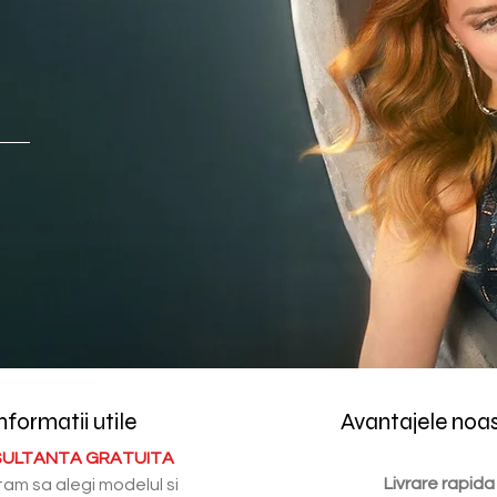
nformatii utile
Avantajele noa
ULTANTA GRATUITA
Livrare rapida
tam sa alegi modelul si