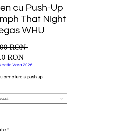
ien cu Push-Up
umph That Night
Vegas WHU
,00 RON 
Preț
Preț
normal
10 RON
redus
lectia Vara 2026
cu armatura si push up
tează
*
ate
*