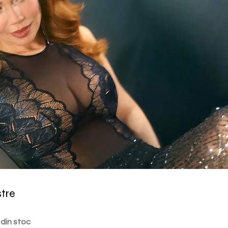
stre
 din stoc