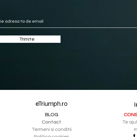
Trimite
eTriumph.ro
I
BLOG
CONS
Contact
Te aju
Termeni si conditii
m
Politica cookies