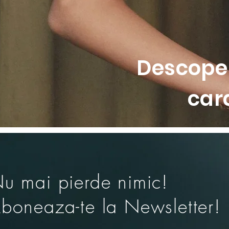
sustinere excelenta pe tot parcu
auriu completeaza designul cu 
• Sutien cu sarma comfort wire p
• Cupe Spacer netede si respir
• Dantela florala moale si elast
Descoper
• Detaliu distinctiv tip decupaj 
• Bretele decorate pentru un fin
car
u mai pierde nimic!
boneaza-te la Newsletter!