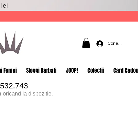
lei
Conectează-t
gi Femei
Sloggi Barbati
JOOP!
Colectii
Card Cado
.532.743
oricand la dispozitie.