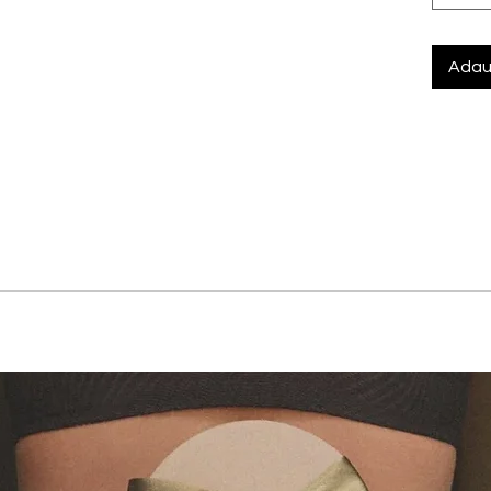
Adau
 13% Elastan
 lejeritatea si calitatea exceptionala in modele cu acoperire
 ondulate. Detaliile contemporane precum bretelele decorative, 
erna si rafinata. Realizat din dantela certificata sustenabil.
ma si semi-buret ofera acoperire medie si este conceput pentr
it circulatia aerului si ofera o senzatie usoara pe piele. Sirm