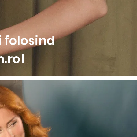
spate si detaliul cu inel dublu
ile
 folosind
.ro!