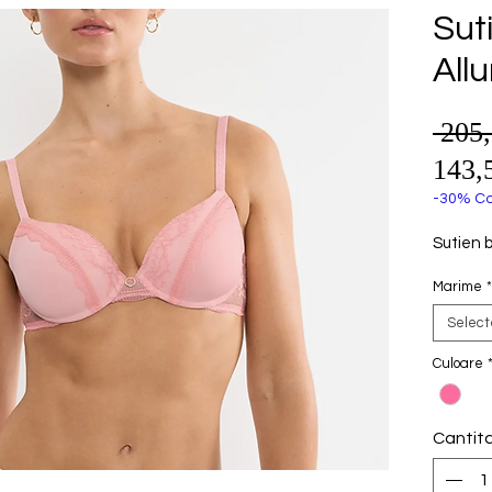
Sut
All
 205
143,
-30% Co
Sutien 
Marime
*
Selec
Culoare
Cantit