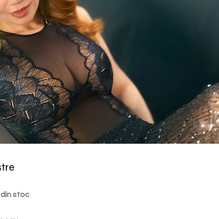
stre
 din stoc