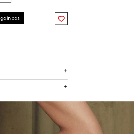
ga in cos
 medie, realizate din dantela
inelele aurii si accentele tip
u purtare fara efort. Cupele
a speciala comfort wire asigura