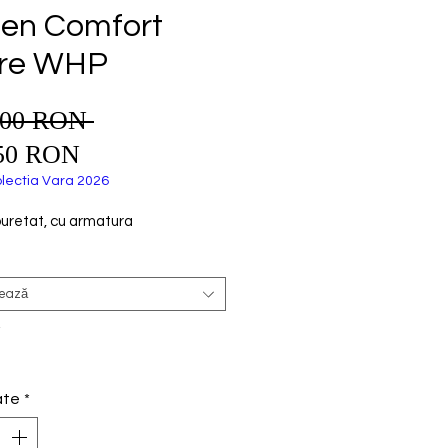
ien Comfort
ure WHP
,00 RON 
Preț
Preț
normal
50 RON
redus
lectia Vara 2026
buretat, cu armatura
tează
*
ate
*