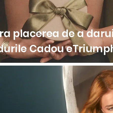
rsul zilei, fara a compromite confortul. Panoul din dantela la 
o nota sofisticata.
entru sustinere superioara si flexibilitate pe durata intregii z
abile, completate de detalii delicate din dantela
ica, in doua tonuri, cu finisaj subtil pentru un aspect elegant
a placerea de a darui
cu inel auriu in partea centrala
isaj feminin si rafinat
durile Cadou eTriumph