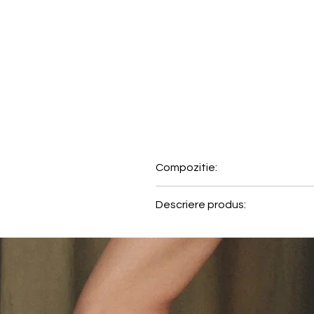
Compozitie:
55% Poliester, 32% Poliamida,
Descriere produs:
Comfort Allure imbina eleganta,
florala delicata cu margini fin
decupaj creeaza o estetica mod
Sutienul Comfort Allure cu sar
Spacer netede si invizibile perm