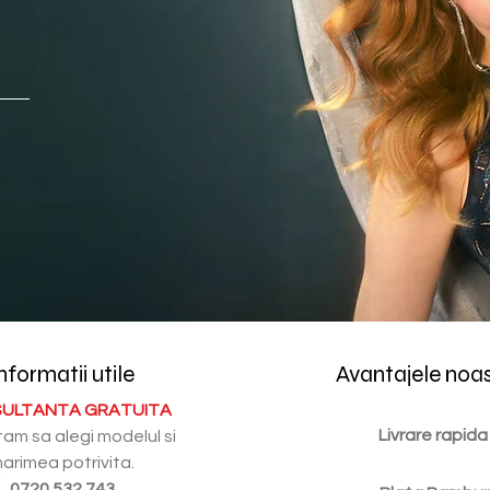
nformatii utile
Avantajele noa
ULTANTA GRATUITA
Livrare rapida
tam sa alegi modelul si
arimea potrivita.
0720.532.743