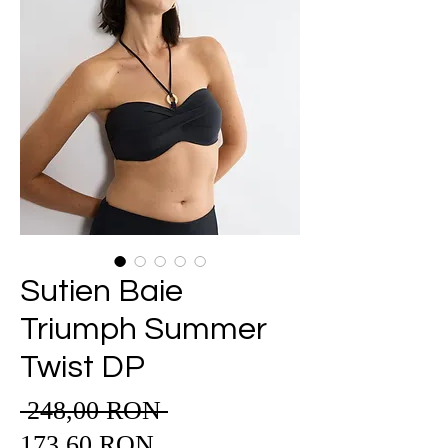
Sutien Baie
Triumph Summer
Twist DP
 248,00 RON 
Preț
Preț
normal
173,60 RON