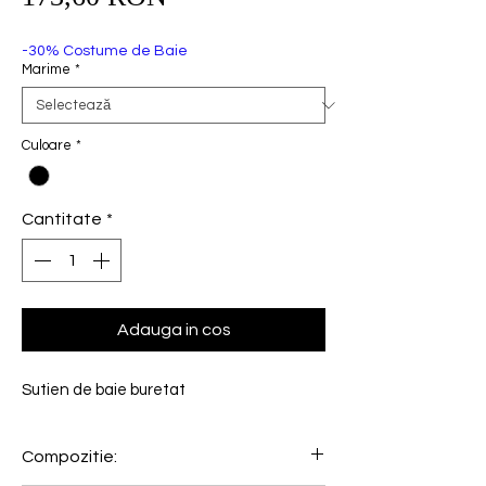
redus
-30% Costume de Baie
Marime
*
Culoare
*
Cantitate
*
Adauga in cos
Sutien de baie buretat
Compozitie: