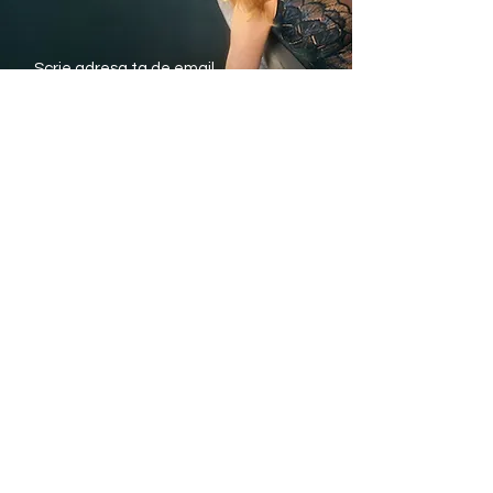
Trimite
Avantajele noastre
Livrare rapida din stoc
Plata Ramburs sau
cu Cardul
Modele si marimi pentru
fiecare silueta
Informatii utile
eTriumph.ro