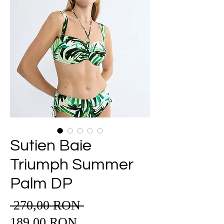
Sutien Baie
Triumph Summer
Palm DP
 270,00 RON 
Preț
Preț
normal
189,00 RON