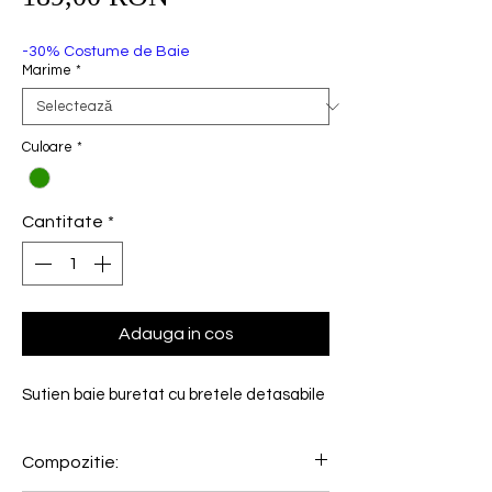
redus
-30% Costume de Baie
Marime
*
Culoare
*
Cantitate
*
Adauga in cos
Sutien baie buretat cu bretele detasabile
Compozitie: