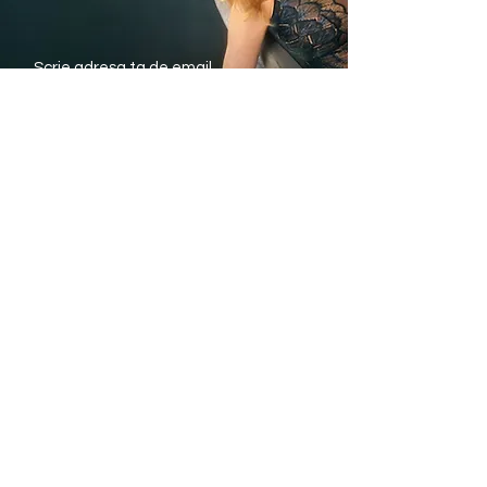
Trimite
Avantajele noastre
Livrare rapida din stoc
Plata Ramburs sau
cu Cardul
Modele si marimi pentru
fiecare silueta
Informatii utile
eTriumph.ro