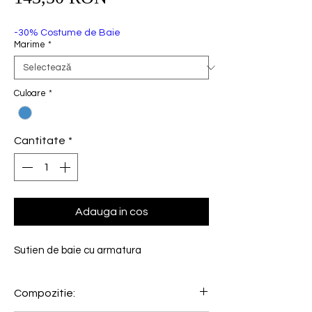
redus
-30% Costume de Baie
Marime
*
Culoare
*
Cantitate
*
Adauga in cos
Sutien de baie cu armatura
Compozitie: