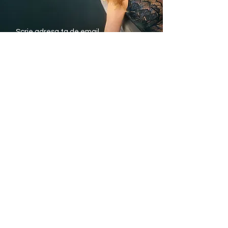
Trimite
Avantajele noastre
Livrare rapida din stoc
Plata Ramburs sau
cu Cardul
Modele si marimi pentru
fiecare silueta
Informatii utile
eTriumph.ro