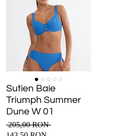
Sutien Baie
Triumph Summer
Dune W 01
 205,00 RON 
Preț
Preț
normal
143,50 RON