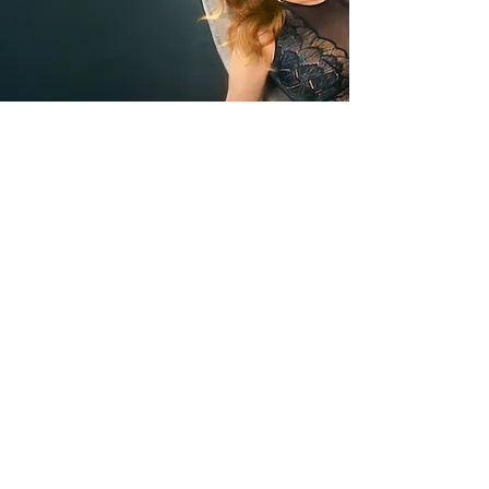
Trimite
Avantajele noastre
Livrare rapida din stoc
Plata Ramburs sau
cu Cardul
Modele si marimi pentru
fiecare silueta