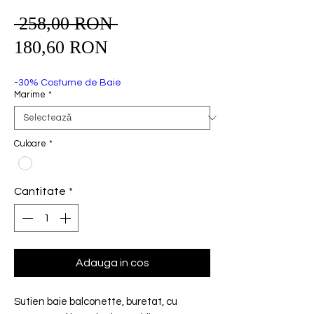
 258,00 RON 
Preț
Preț
normal
180,60 RON
redus
-30% Costume de Baie
Marime
*
Culoare
*
Cantitate
*
Adauga in cos
Sutien baie balconette, buretat, cu 