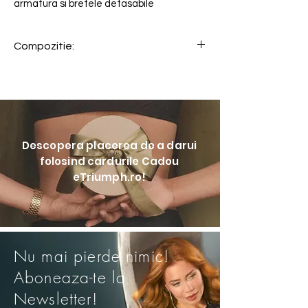
armatura si bretele detasabile
Compozitie:
Descopera placerea de a darui
folosind cardurile Cadou
eTriumph.ro!
Nu mai pierde nimic!
Aboneaza-te la
Newsletter!