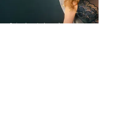
Trimite
Avantajele noastre
Livrare rapida din stoc
Plata Ramburs sau
cu Cardul
Modele si marimi pentru
fiecare silueta