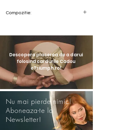
Compozitie:
Descopera placerea de a darui
folosind cardurile Cadou
eTriumph.ro!
Nu mai pierde nimic!
Aboneaza-te la
Newsletter!