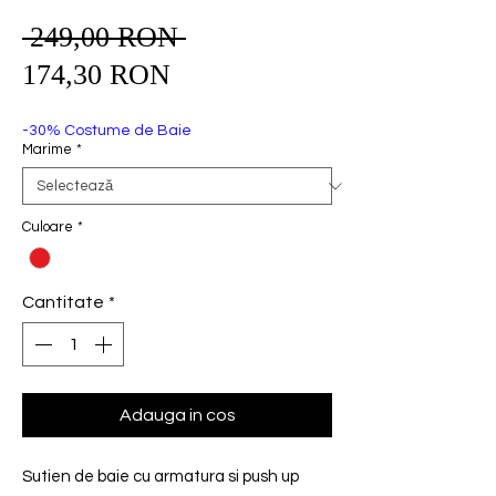
 249,00 RON 
Preț
Preț
normal
174,30 RON
redus
-30% Costume de Baie
Marime
*
Culoare
*
Cantitate
*
Adauga in cos
Sutien de baie cu armatura si push up