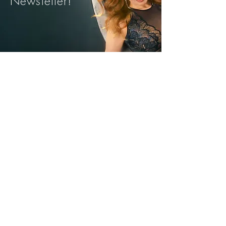
Newsletter!
Trimite
Avantajele noastre
Livrare rapida din stoc
Plata Ramburs sau
cu Cardul
Modele si marimi pentru
fiecare silueta