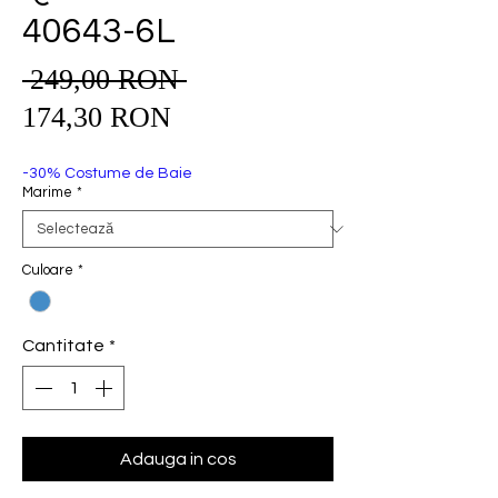
40643-6L
 249,00 RON 
Preț
Preț
normal
174,30 RON
redus
-30% Costume de Baie
Marime
*
Culoare
*
Cantitate
*
Adauga in cos