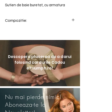
Sutien de baie buretat, cu armatura
Compozitie:
Descopera placerea de a darui
folosind cardurile Cadou
eTriumph.ro!
Nu mai pierde nimic!
Aboneaza-te la