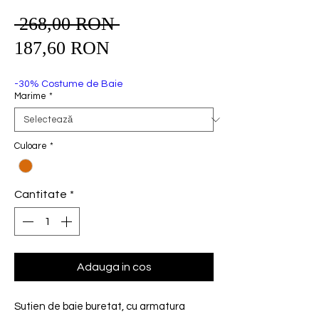
 268,00 RON 
Preț
Preț
normal
187,60 RON
redus
-30% Costume de Baie
Marime
*
Culoare
*
Cantitate
*
Adauga in cos
Sutien de baie buretat, cu armatura