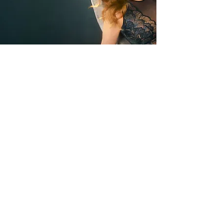
stralucitor
Trimite
Avantajele noastre
Livrare rapida din stoc
Plata Ramburs sau
cu Cardul
Modele si marimi pentru
fiecare silueta