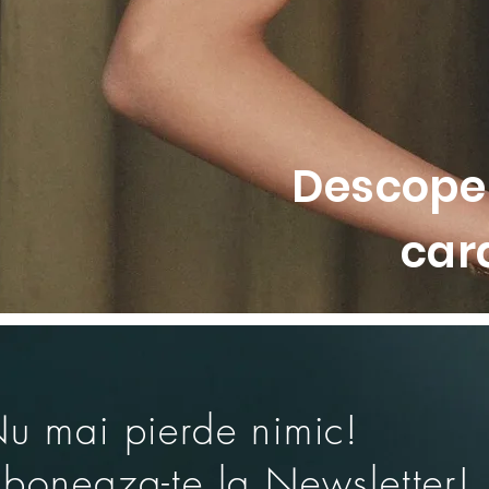
• Inchidere la spate cu sistem 
• Imprimeu multicolor dinamic 
• Material cu uscare rapida pen
• Se poate combina cu slipuri
Descoper
car
u mai pierde nimic!
boneaza-te la Newsletter!