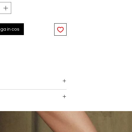
ga in cos
ulticolor dinamic adauga
ect seducator.