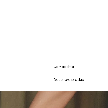
Compozitie:
86% Poliamida, 14% Elastan
Descriere produs:
Acest sutien de baie push-up i
energie lookului de plaja, iar 
• Sutien de baie push-up cu s
• Bretele reglabile si detasabil