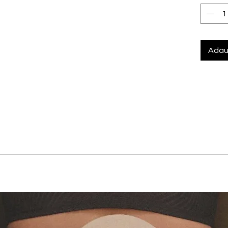
Adau
mbina sustinerea cu un design modern si feminin. Imprimeul m
cupele extra buretate evidentiaza si ridica bustul pentru un ef
arma si cupe modelate, extra buretate
e, pentru purtare clasica sau incrucisata