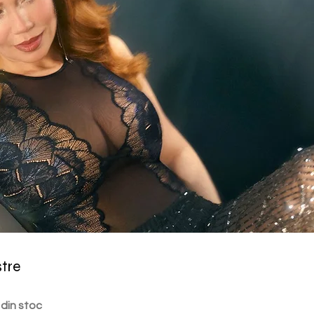
stre
 din stoc