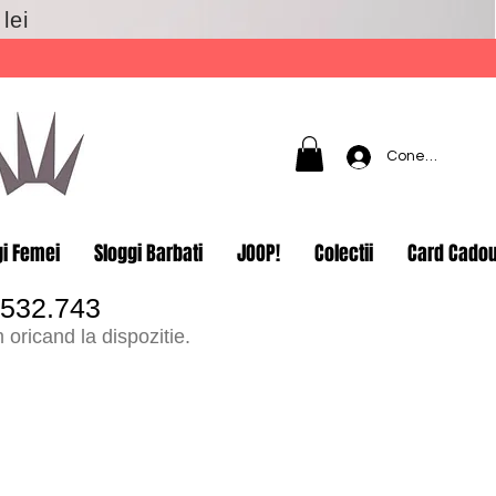
lei
Conectează-t
gi Femei
Sloggi Barbati
JOOP!
Colectii
Card Cado
.532.743
oricand la dispozitie.