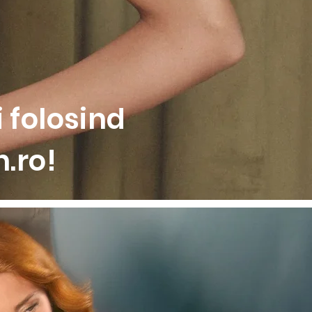
 folosind
.ro!