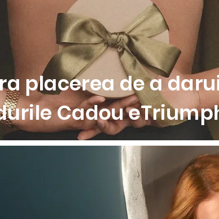
de prindere sigur
pentru un look modern
tru confort sporit
 de baie din seria �Mexico� pentru un set complet
a placerea de a darui
durile Cadou eTriumph