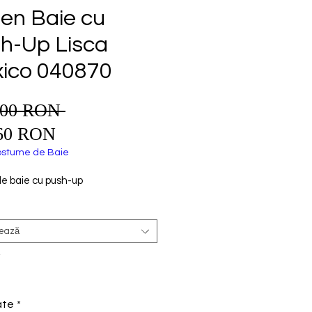
ien Baie cu
h-Up Lisca
ico 040870
,00 RON 
Preț
Preț
normal
60 RON
redus
stume de Baie
de baie cu push-up
tează
*
ate
*