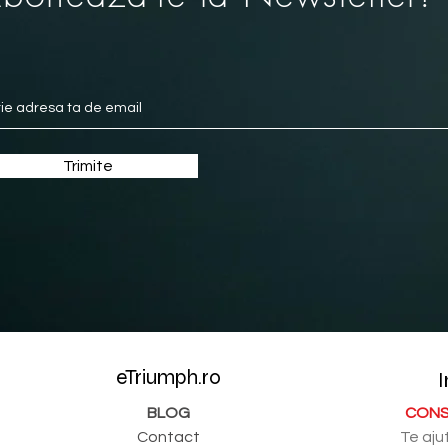
Trimite
eTriumph.ro
I
BLOG
CONS
Contact
Te aju