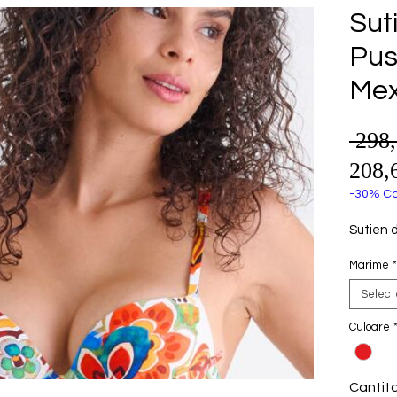
Sut
Pus
Mex
 298
208,
-30% Co
Sutien 
Marime
*
Selec
Culoare
Cantit