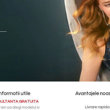
nformatii utile
Avantajele noa
ULTANTA GRATUITA
Livrare rapida
tam sa alegi modelul si