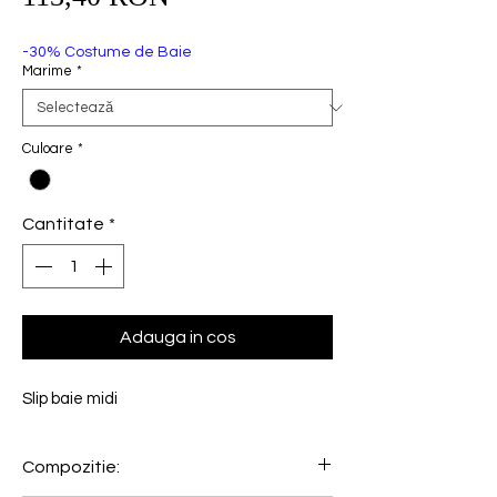
redus
-30% Costume de Baie
Marime
*
Culoare
*
Cantitate
*
Adauga in cos
Slip baie midi
Compozitie: