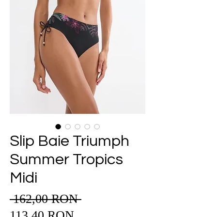
Slip Baie Triumph
Summer Tropics
Midi
 162,00 RON 
Preț
Preț
normal
113,40 RON