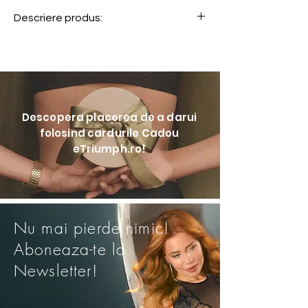
55% Poliamida, 45% Elastan
Descriere produs:
Colectia Summer Tropics este creata
pentru femeile care isi doresc confort
si sustinere. Decorata cu imprimeuri
florale si realizata din material
modelator, aceasta colectie este
Descopera placerea de a darui
conceputa pentru a sculpta si
folosind cardurile Cadou
evidentia formele.
eTriumph.ro!
• Chilot cu acoperire medie si laterale
reglabile
• Material moale, cu efect de
modelare
Nu mai pierde nimic!
Aboneaza-te la
Newsletter!