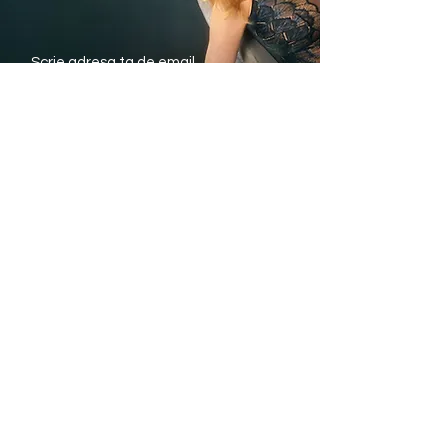
Trimite
Avantajele noastre
Livrare rapida din stoc
Plata Ramburs sau
cu Cardul
Modele si marimi pentru
fiecare silueta
Informatii utile
eTriumph.ro