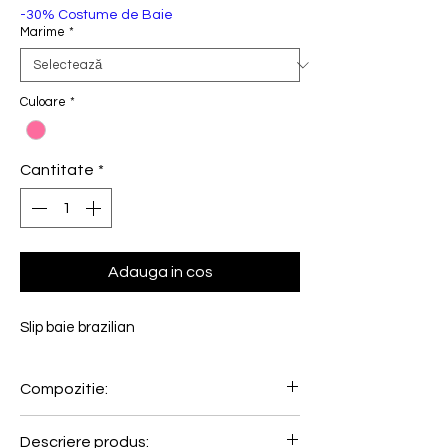
-30% Costume de Baie
Marime
*
Culoare
*
Cantitate
*
Adauga in cos
Slip baie brazilian
Compozitie:
70% Poliamida, 16% Fibra metalizata,
Descriere produs: