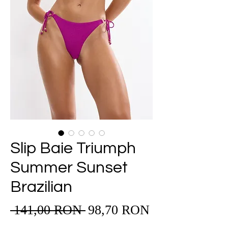
Slip Baie Triumph
Summer Sunset
Brazilian
Preț
 141,00 RON 
98,70 RON
Preț
redus
normal