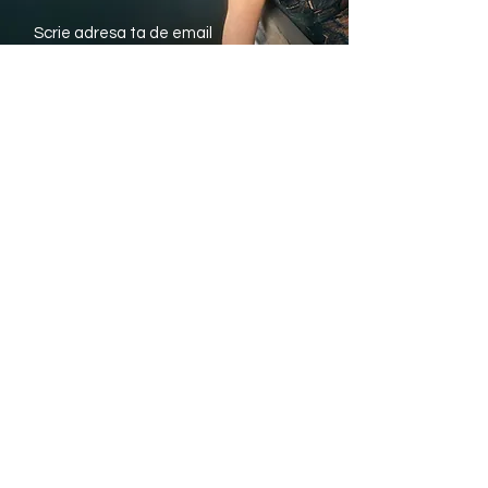
Trimite
Avantajele noastre
Livrare rapida din stoc
Plata Ramburs sau
cu Cardul
Modele si marimi pentru
fiecare silueta
Informatii utile
eTriumph.ro
CONSULTANTA
BLOG
GRATUITA
Contact