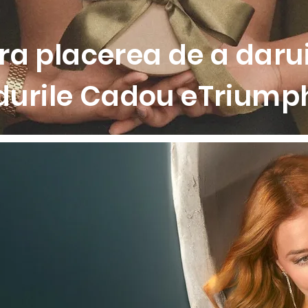
a placerea de a darui
durile Cadou eTriumph