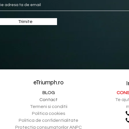
Trimite
eTriumph.ro
I
BLOG
CONS
Contact
Te aju
Termeni si conditii
m
Politica cookies
Politica de confidentialitate
Protectia consumatorilor ANPC