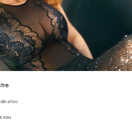
stre
 din stoc
s sau