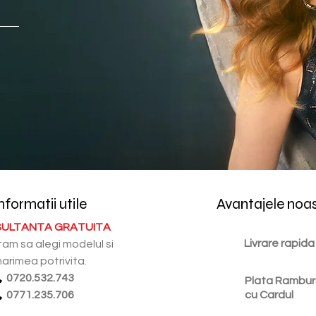
nformatii utile
Avantajele noa
ULTANTA GRATUITA
Livrare rapida
tam sa alegi modelul si
arimea potrivita.
0720.532.743
Plata Rambur
0771.235.706
cu Cardul