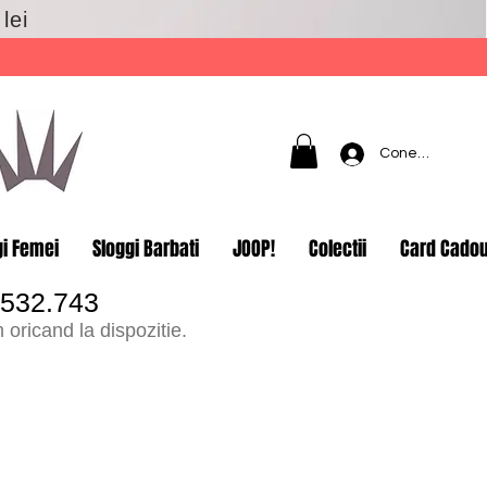
lei
Conectează-t
gi Femei
Sloggi Barbati
JOOP!
Colectii
Card Cado
.532.743
oricand la dispozitie.