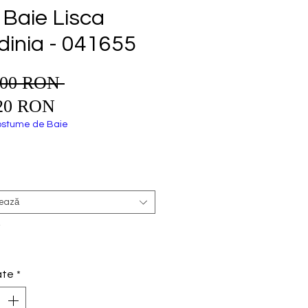
p Baie Lisca
dinia - 041655
,00 RON 
Preț
Preț
normal
20 RON
redus
stume de Baie
e
tează
*
ate
*