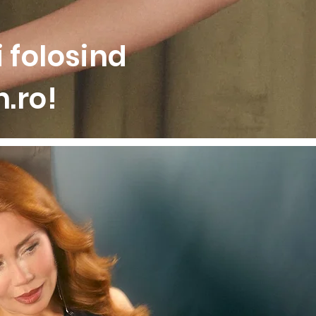
 folosind
.ro!