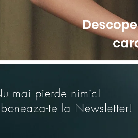
Descoper
car
u mai pierde nimic!
boneaza-te la Newsletter!