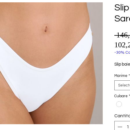
Sli
Sar
 146
102,
-30% Co
Slip bai
Marime
*
Selec
Culoare
Cantit