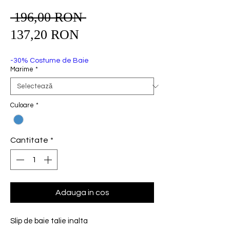
 196,00 RON 
Preț
Preț
normal
137,20 RON
redus
-30% Costume de Baie
Marime
*
Culoare
*
Cantitate
*
Adauga in cos
Slip de baie talie inalta