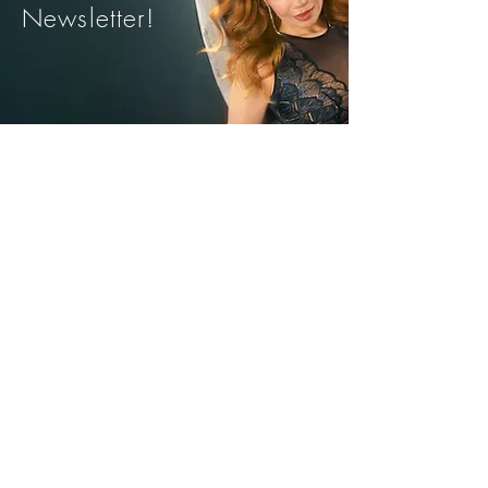
Newsletter!
• Inaltime aproximativa: 26 cm pentru
marimea 38
• Se poate combina cu sutiene de
baie din seria Gold Coast pentru un
set complet
Trimite
Avantajele noastre
Livrare rapida din stoc
Plata Ramburs sau
cu Cardul
Modele si marimi pentru