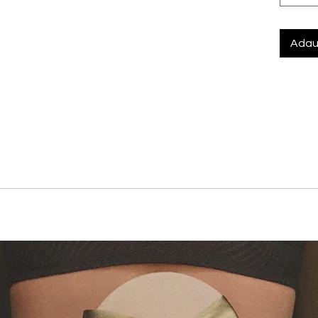
Adau
% Fibre metalice
eteaza perfect eleganta sofisticata a colectiei Egypt. Materia
t si modern, ideal pentru zilele petrecute la plaja sau piscina.
 confortabila
onfort si sustinere suplimentara
 fire metalice