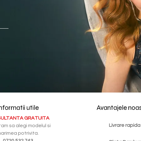
nformatii utile
Avantajele noa
ULTANTA GRATUITA
Livrare rapida
tam sa alegi modelul si
arimea potrivita.
0720.532.743