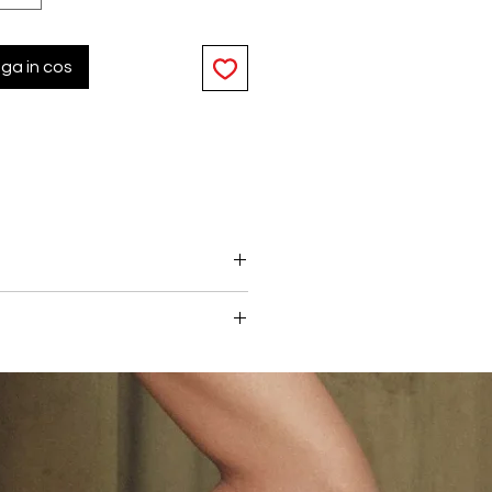
ga in cos
lul jacquard texturat cu fire