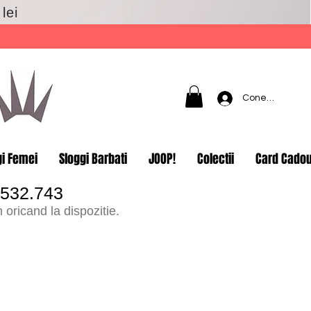
lei
Conectează-t
gi Femei
Sloggi Barbati
JOOP!
Colectii
Card Cado
.532.743
oricand la dispozitie.