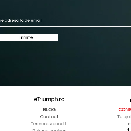
Trimite
eTriumph.ro
I
BLOG
CONS
Contact
Te aju
Termeni si conditii
m
Politica cookies