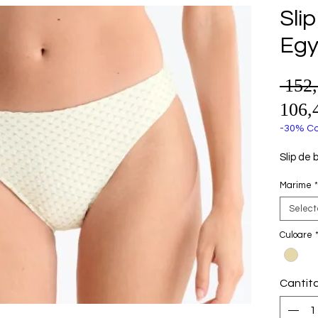
Sli
Egy
 152
106,
-30% Co
Slip de 
Marime
*
Selec
Culoare
Cantit