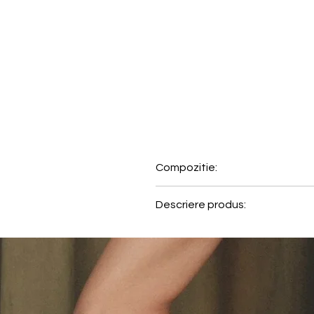
Compozitie:
85% Poliamida, 11% Elastan, 4
Descriere produs:
Acest slip de baie clasic compl
metalice ofera un aspect rafina
• Slip de baie clasic, cu croiala
• Captuseala elastica pentru c
• Material jacquard texturat cu