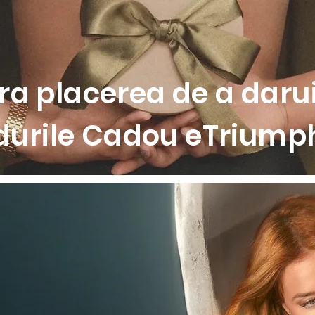
 pentru marimea 38
de baie din seria Egypt pentru un set complet
a placerea de a darui
durile Cadou eTriumph