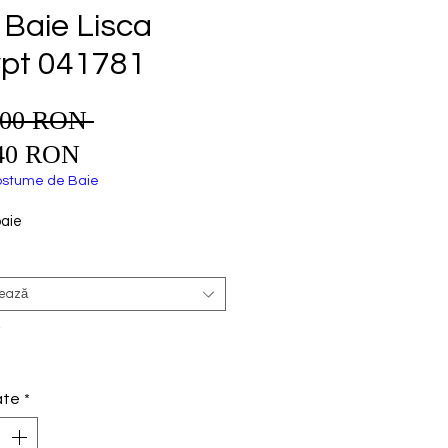
p Baie Lisca
pt 041781
,00 RON 
Preț
Preț
normal
40 RON
redus
stume de Baie
baie
tează
*
ate
*