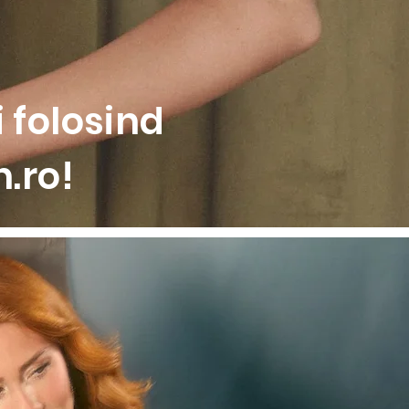
 folosind
.ro!