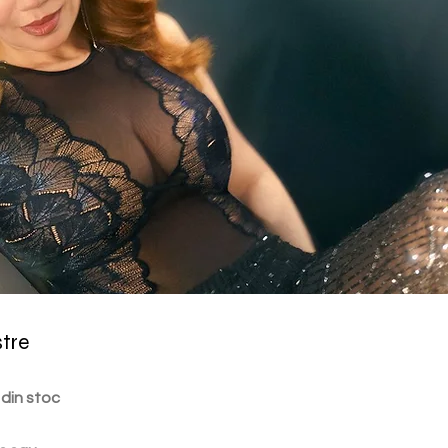
stre
 din stoc