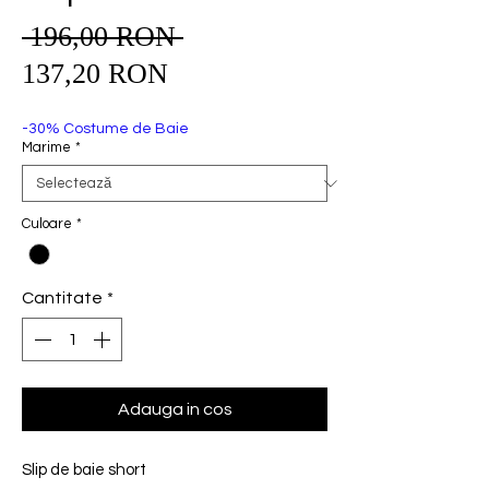
 196,00 RON 
Preț
Preț
normal
137,20 RON
redus
-30% Costume de Baie
Marime
*
Culoare
*
Cantitate
*
Adauga in cos
Slip de baie short