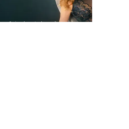
Trimite
Avantajele noastre
Livrare rapida din stoc
Plata Ramburs sau
cu Cardul
Modele si marimi pentru
fiecare silueta