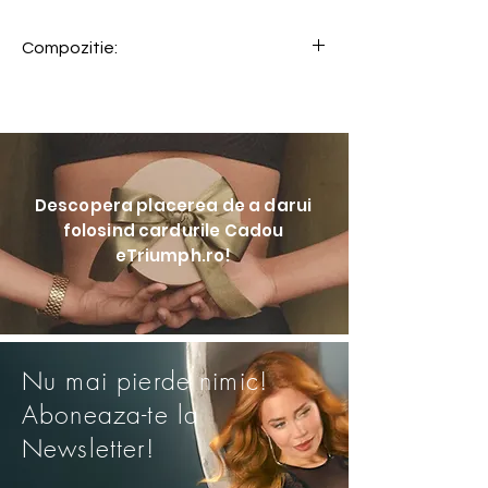
Compozitie:
71% Poliamida, 29% Elastan
Descopera placerea de a darui
folosind cardurile Cadou
eTriumph.ro!
Nu mai pierde nimic!
Aboneaza-te la
Newsletter!