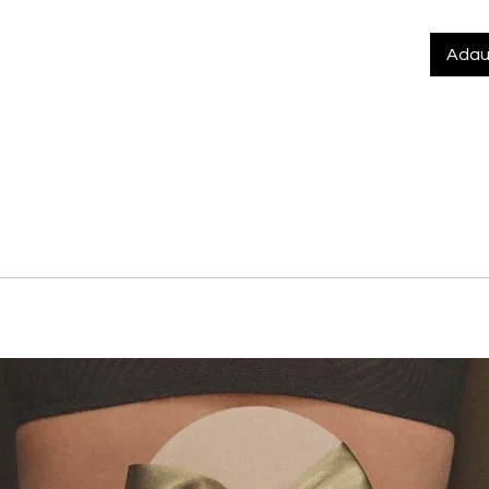
Adau
 un nou nivel de confort zilnic printr-un design atent realizat
sponibil in seturi practice, oferindu-ti incredere si lejeritate
u o senzatie fina si relaxata pe tot parcursul zilei.
 completa la spate
extrem de moale