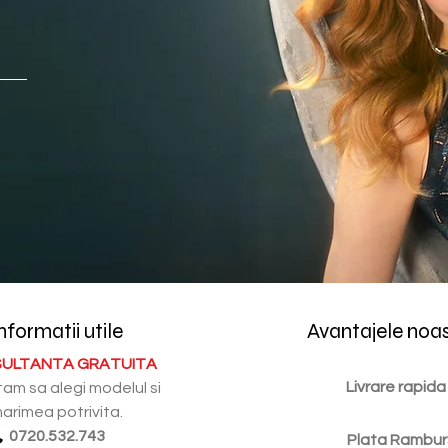
nformatii utile
Avantajele noa
ULTANTA GRATUITA
Livrare rapida
tam sa alegi modelul si
arimea potrivita.
0720.532.743
Plata Rambur