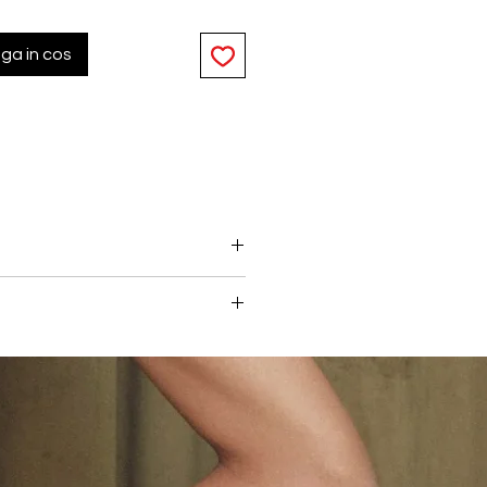
ga in cos
 din bumbac organic super-moale.
 in fiecare dimineata. Designul