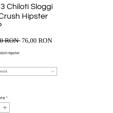
3 Chiloti Sloggi
Crush Hipster
P
Preț
00 RON 
76,00 RON
Preț
redus
normal
iloti Hipster
tează
*
ate
*