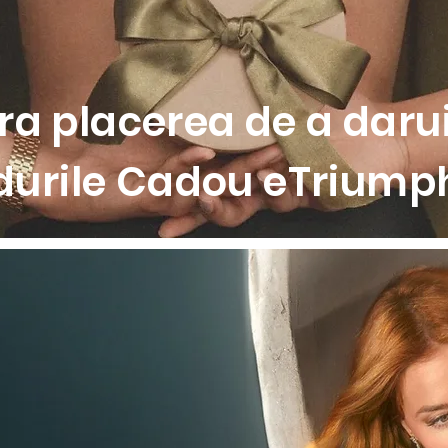
pentru o potrivire avantajoasa
i si culori tonale
a placerea de a darui
durile Cadou eTriumph