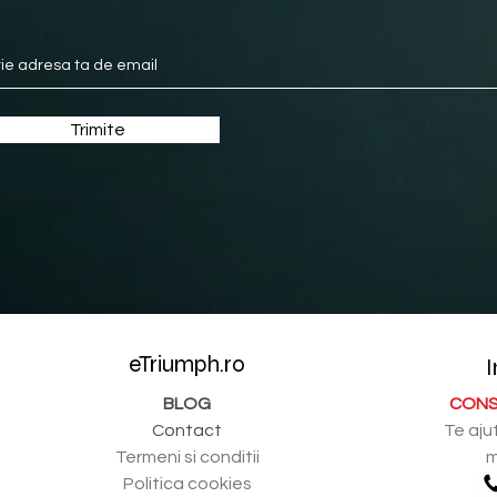
Trimite
eTriumph.ro
I
BLOG
CONS
Contact
Te aju
Termeni si conditii
m
Politica cookies