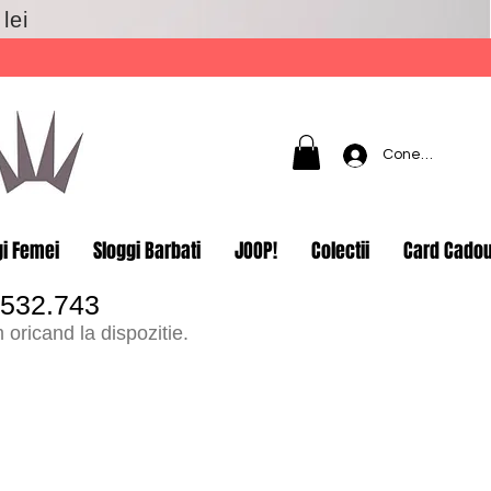
lei
Conectează-t
gi Femei
Sloggi Barbati
JOOP!
Colectii
Card Cado
.532.743
oricand la dispozitie.