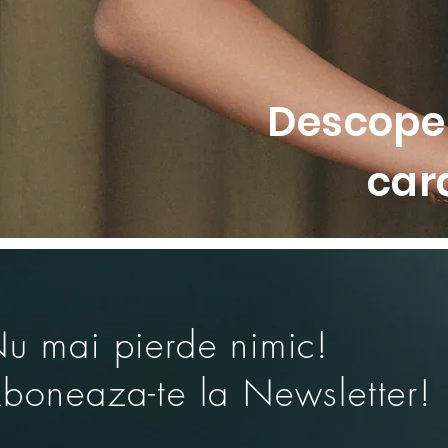
• Margini elastice din dantela 
• Combinatie de imprimeuri slogg
Descoper
car
u mai pierde nimic!
boneaza-te la Newsletter!