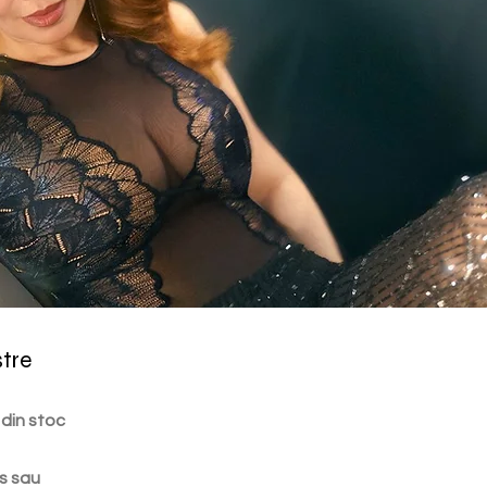
stre
 din stoc
s sau