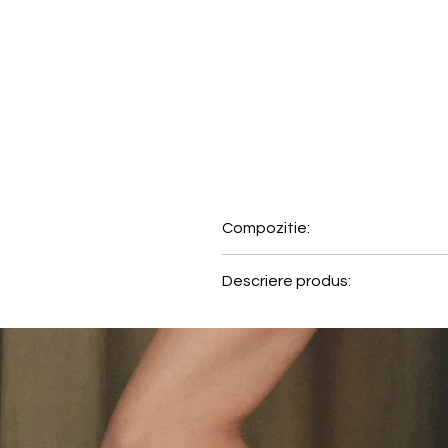
Compozitie:
95% Bumbac, 5% Elastan
Descriere produs:
Acesti chiloti tip hipster aduc
Modelul GO Crush Hipster este di
modern si delicat imbina stilul c
• Set de 3 chiloti tip hipster
• Laterale adanci si acoperire
• Bumbac organic certificat, 