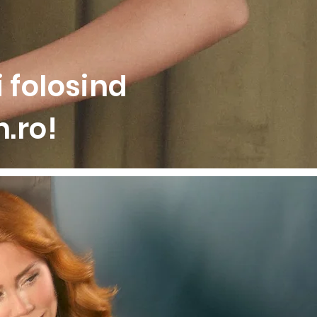
 folosind
.ro!