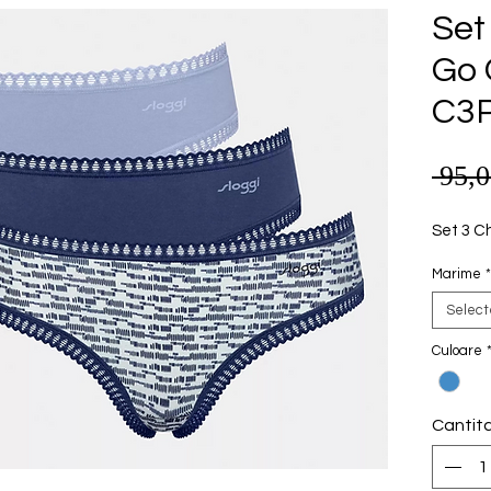
Set 
Go 
C3
 95,
Set 3 Ch
Marime
*
Selec
Culoare
Cantit