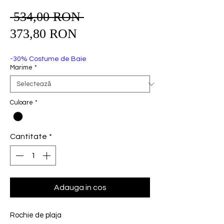
 534,00 RON 
Preț
Preț
normal
373,80 RON
redus
-30% Costume de Baie
Marime
*
Culoare
*
Cantitate
*
Adauga in cos
Rochie de plaja