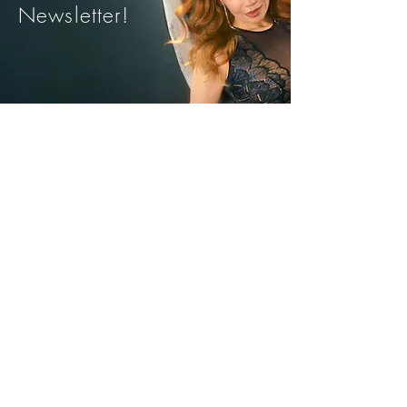
Newsletter!
• Rochie interioara scurta captusita,
realizata din 100% bumbac
• Bretele subtiri pentru un aspect
feminin
• Ideala pentru plaja sau tinute casual
de vara
Trimite
Avantajele noastre
Livrare rapida din stoc
Plata Ramburs sau
cu Cardul
Modele si marimi pentru