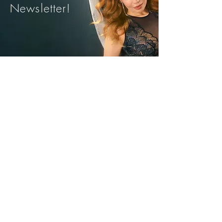
Newsletter!
Trimite
Avantajele noastre
Livrare rapida din stoc
Plata Ramburs sau
cu Cardul
Modele si marimi pentru