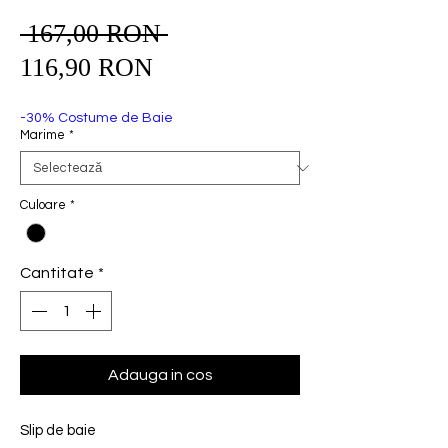
 167,00 RON 
Preț
Preț
normal
116,90 RON
redus
-30% Costume de Baie
Marime
*
Culoare
*
Cantitate
*
Adauga in cos
Slip de baie