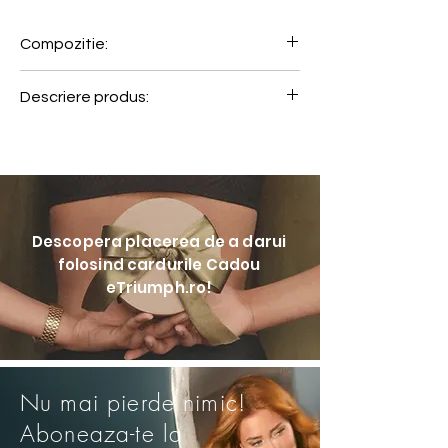
Compozitie:
81% Poliamida, 19% Elastan
Descriere produs:
Slip de baie cu croiala clasica si
imprimeu exotic, ideal pentru un look
natural si modern in zilele insorite.
• Slip de baie cu croiala clasica
• Imprimeu etnic cu model animal print
Descopera placerea de a darui
• Mix & Match: Se potriveste perfect
folosind cardurile Cadou
cu sutienele de baie din seria
eTriumph.ro!
Tanzania
Nu mai pierde nimic!
Aboneaza-te la