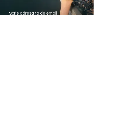
Trimite
Avantajele noastre
Livrare rapida din stoc
Plata Ramburs sau
cu Cardul
Modele si marimi pentru
fiecare silueta
Informatii utile
eTriumph.ro
CONSULTANTA
BLOG