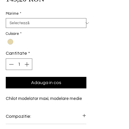
redus
Marime
*
Culoare
*
Cantitate
*
Adauga in cos
Chilot modelator maxi; modelare medie
Compozitie:
57% Elastan, 43% Poliamida