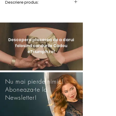
Descriere produs:
Am creat acest chilot fara cusaturi,
cu acoperire medie, pentru a
complimenta forma unica a corpului
tau. Ofera efecte blande de
modelare fara senzatia de
Descopera placerea de a darui
comprimare.
folosind cardurile Cadou
• Chilot maxi cu modelare medie
eTriumph.ro!
• Potrivire moale si confortabila
• Control al abdomenului
• Banda moale la talie si margini la
picioare pentru un look fara cusaturi
Nu mai pierde nimic!
Aboneaza-te la
Newsletter!