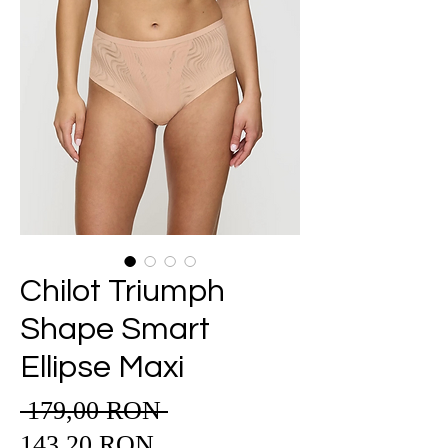
Chilot Triumph
Shape Smart
Ellipse Maxi
 179,00 RON 
Preț
Preț
normal
143,20 RON