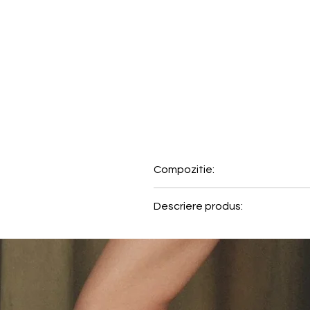
Compozitie:
83% Poliamida, 17% Elastan
Descriere produs:
Bucura-te de confortul unei su
eleganta fara compromisuri.
• Chilot maxi cu elastice noi: mai
• Cusaturi delicate si fine pent
• Material microfibra moale si 