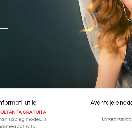
nformatii utile
Avantajele noa
ULTANTA GRATUITA
Livrare rapida
tam sa alegi modelul si
arimea potrivita.