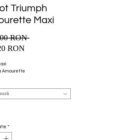
lot Triumph
urette Maxi
,00 RON 
Preț
Preț
normal
20 RON
redus
axi

a Amourette
tează
*
ate
*