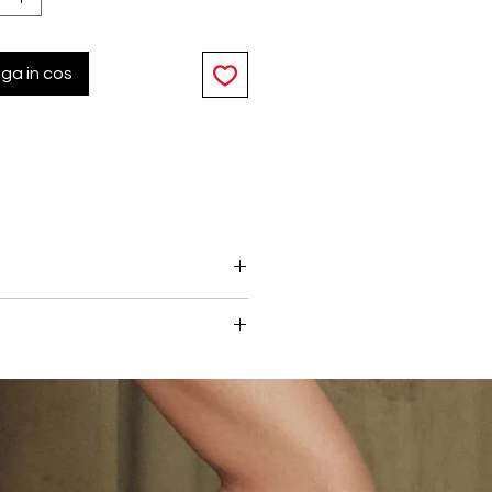
ga in cos
 din dantela, acesta ofera