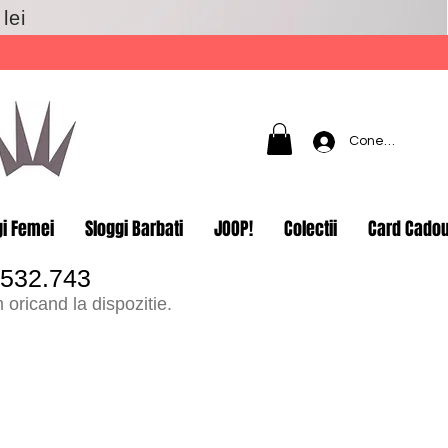
lei
Conectează-t
gi Femei
Sloggi Barbati
JOOP!
Colectii
Card Cado
.532.743
oricand la dispozitie.