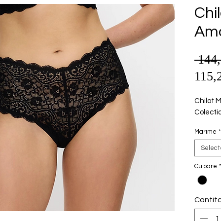
Chi
Amo
 144
115,
Chilot M
Colecti
Marime
*
Selec
Culoare
Cantit