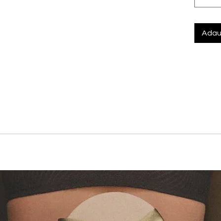
Adau
stineri complete cu chilotul maxi Amourette. Cu un nou design
 moi si mai subtiri
ru confort absolut
neted