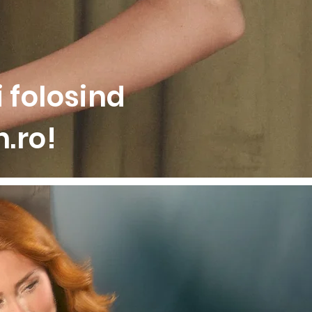
 folosind
.ro!