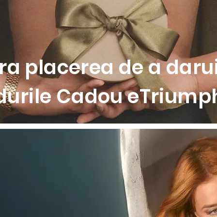
a placerea de a darui
durile Cadou eTriumph