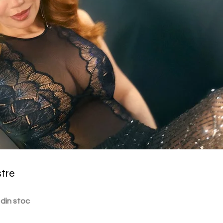
stre
 din stoc