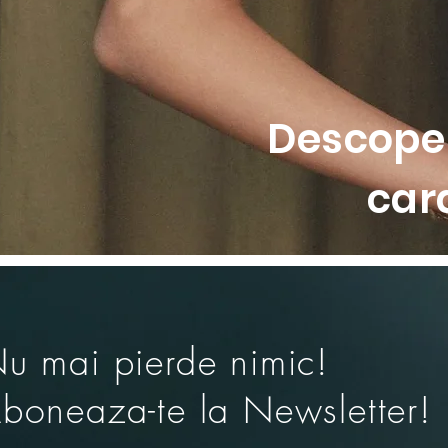
Descoper
car
u mai pierde nimic!
boneaza-te la Newsletter!