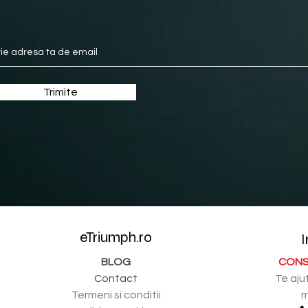
Trimite
eTriumph.ro
I
BLOG
CONS
Contact
Te aju
Termeni si conditii
m