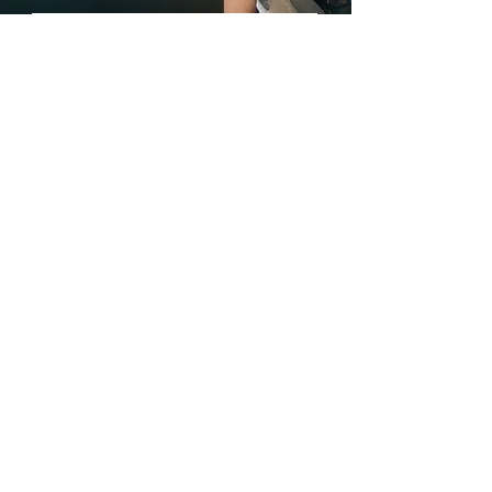
• Complet invizibil sub haine mulate
datorita tehnologiei inovatoare de
Trimite
lipire punctuala
• Fara etichete si fara cusaturi, pentru
o senzatie de a doua piele
Avantajele noastre
Livrare rapida din stoc
Plata Ramburs sau
cu Cardul
Modele si marimi pentru
fiecare silueta
Informatii utile
eTriumph.ro
CONSULTANTA
BLOG
GRATUITA
Contact
Te ajutam sa alegi
Termeni si conditii
modelul si marimea
Politica cookies