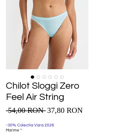
Chilot Sloggi Zero
Feel Air String
Preț
 54,00 RON 
37,80 RON
Preț
redus
normal
-30% Colectia Vara 2026
Marime
*