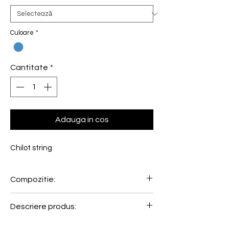
Culoare
*
Cantitate
*
Adauga in cos
Chilot string
Compozitie:
89% Poliamida, 11% Elastan
Descriere produs:
Am creat sloggi ZERO Feel Air pentru