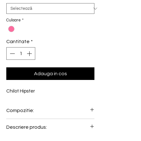
Culoare
*
Cantitate
*
Adauga in cos
Chilot Hipster
Compozitie:
76% Poliamida, 24% Elastan
Descriere produs:
Experimenteaza confortul