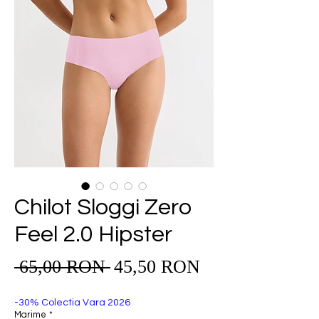
Chilot Sloggi Zero
Feel 2.0 Hipster
Preț
 65,00 RON 
45,50 RON
Preț
redus
normal
-30% Colectia Vara 2026
Marime
*