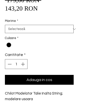
 179,00 RON 
Preț
Preț
normal
143,20 RON
redus
Marime
*
Culoare
*
Cantitate
*
Adauga in cos
Chilot Modelator Talie Inalta String; 
modelare usoara