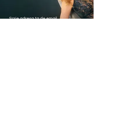
• Jacquard cu dungi fine si accente
aurii discrete
• Material moale si placut pe piele
pentru confort zilnic
• Finisaje netede pentru un aspect
Trimite
elegant
Avantajele noastre
Livrare rapida din stoc
Plata Ramburs sau
cu Cardul
Modele si marimi pentru
fiecare silueta
Informatii utile
eTriumph.ro