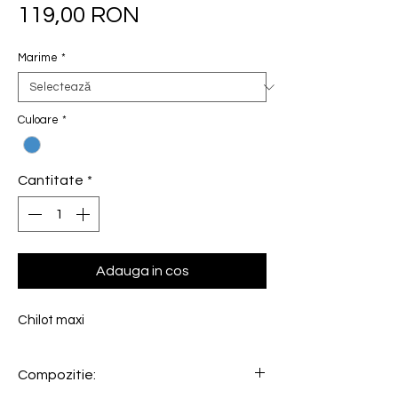
Preț
119,00 RON
Marime
*
Culoare
*
Cantitate
*
Adauga in cos
Chilot maxi
Compozitie: