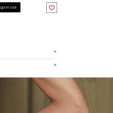
ga in cos
draznet, creand o silueta
ompletata de o banda delicata
aus tip decupaj, adauga un