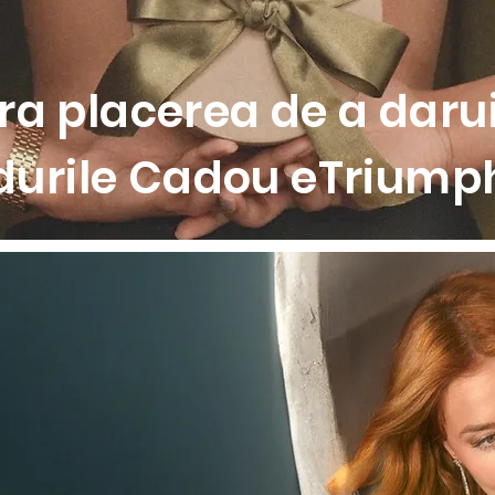
a placerea de a darui
durile Cadou eTriumph