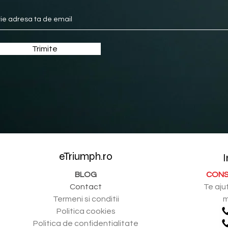
Trimite
eTriumph.ro
I
BLOG
CONS
Contact
Te aju
Termeni si conditii
m
Politica cookies
Politica de confidentialitate