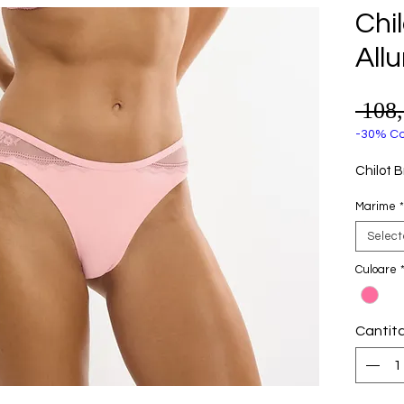
Chi
Allu
 108
-30% Co
Chilot B
Marime
*
Selec
Culoare
Cantit