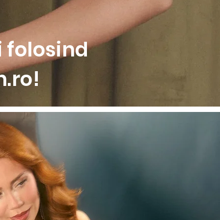
 folosind
.ro!