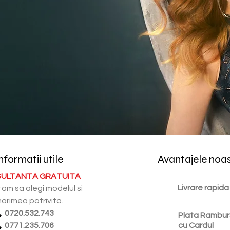
nformatii utile
Avantajele noa
ULTANTA GRATUITA
Livrare rapida
tam sa alegi modelul si
arimea potrivita.
0720.532.743
Plata Rambur
0771.235.706
cu Cardul