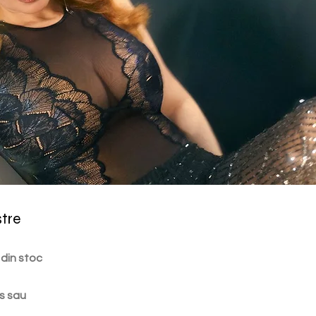
stre
 din stoc
s sau