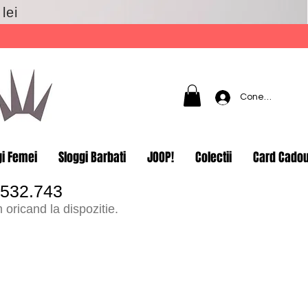
lei
Conectează-t
gi Femei
Sloggi Barbati
JOOP!
Colectii
Card Cado
.532.743
oricand la dispozitie.