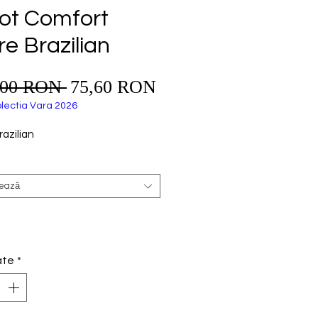
lot Comfort
re Brazilian
Preț
,00 RON 
75,60 RON
Preț
redus
normal
lectia Vara 2026
razilian
tează
*
ate
*