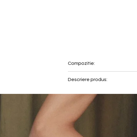
Compozitie:
80% Poliamida;20% Elastan
Descriere produs:
Chilotul brazilian Comfort Allu
feminina si flatanta. Partea fr
din dantela in talie pentru o n
aspect rafinat si asigura un finis
• Fara linii vizibile sub haine da
• Dantela florala moale si elast
• Chilot brazilian cu acoperire 