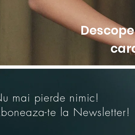
Descoper
car
u mai pierde nimic!
boneaza-te la Newsletter!