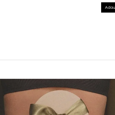
Adau
re ofera acoperire medie in partea din fata si un spate usor in
ontala este realizata din material neted, moale si elastic, c
ota eleganta. Spatele din dantela integrala, cu un detaliu juc
aj invizibil sub haine.
torita designului spatelui
ica, in doua tonuri, cu finisaj delicat pentru un aspect elegant
medie in fata si spate usor indraznet