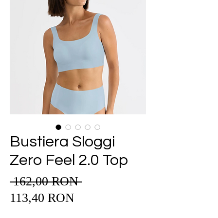
Bustiera Sloggi
Zero Feel 2.0 Top
 162,00 RON 
Preț
Preț
normal
113,40 RON
redus