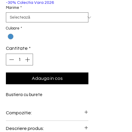
-30% Colectia Vara 2026
Marime
*
Culoare
*
Cantitate
*
Adauga in cos
Bustiera cu burete
Compozitie:
76% Poliamida, 24% Elastan
Descriere produs: