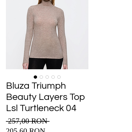
Bluza Triumph
Beauty Layers Top
Lsl Turtleneck 04
 257,00 RON 
Preț
Preț
normal
205,60 RON