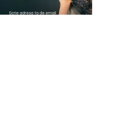
• Realizata din tesatura moale,
termoregulatoare, placuta pe piele
Trimite
Avantajele noastre
Livrare rapida din stoc
Plata Ramburs sau
cu Cardul
Modele si marimi pentru
fiecare silueta
Informatii utile
eTriumph.ro
CONSULTANTA
BLOG