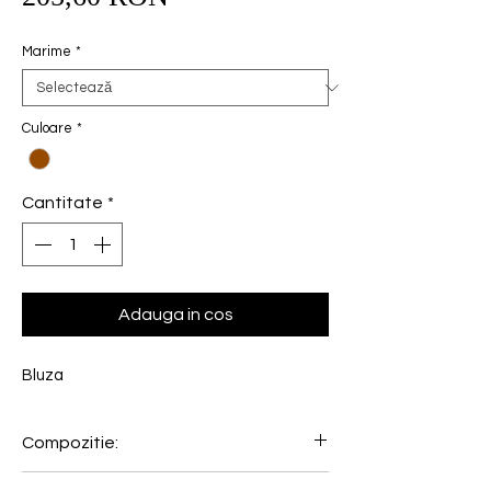
redus
Marime
*
Culoare
*
Cantitate
*
Adauga in cos
Bluza
Compozitie:
48% Lana, 48% Modal, 4% Elastan