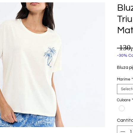
Blu
Tri
Mat
 130
-30% Co
Bluza p
Marime
*
Selec
Culoare
Cantit