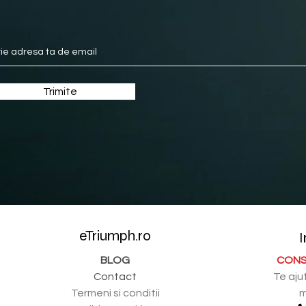
Trimite
eTriumph.ro
I
BLOG
CONS
Contact
Te aju
Termeni si conditii
m