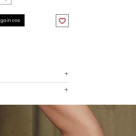
ga in cos
ot fi combinate intre ele.
 astfel incat tinutele de casa