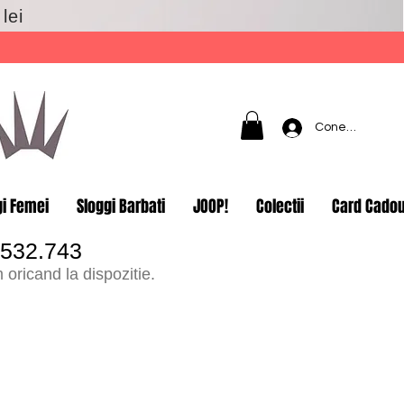
lei
Conectează-t
gi Femei
Sloggi Barbati
JOOP!
Colectii
Card Cado
.532.743
oricand la dispozitie.