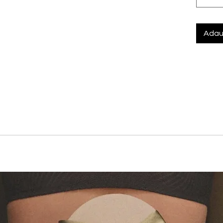
Adau
eriale moi si respirabile pentru a crea o gama de stiluri care p
dite cu atentie, se adapteaza preferintelor tale personale,
curta
unjit