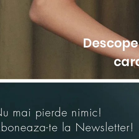
• Realizata din jersey moale si r
Descoper
car
u mai pierde nimic!
boneaza-te la Newsletter!