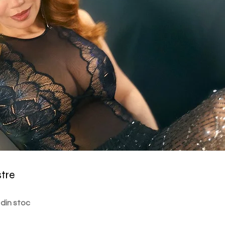
stre
 din stoc