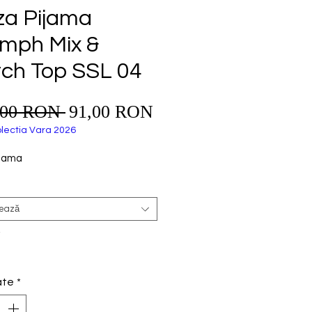
za Pijama
umph Mix &
ch Top SSL 04
Preț
,00 RON 
91,00 RON
Preț
redus
normal
lectia Vara 2026
ijama
tează
*
ate
*