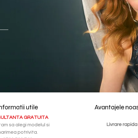
nformatii utile
Avantajele noa
ULTANTA GRATUITA
Livrare rapida
tam sa alegi modelul si
arimea potrivita.