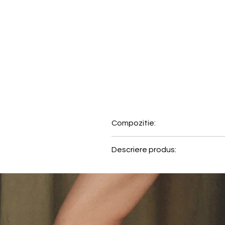
Compozitie:
100% Bumbac
Descriere produs:
Colectia Mix & Match imbina mat
Aceste piese contemporane, gan
sa reflecte stilul tau unic.
• Bluza de pijama cu maneca s
• Croiala confortabila, cu tiv rot