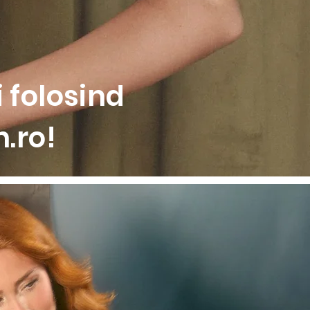
 folosind
.ro!