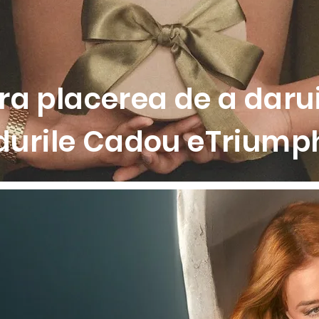
espirabil
a placerea de a darui
durile Cadou eTriumph