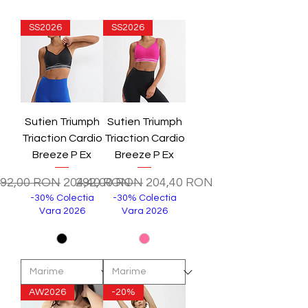
SS2026
SS2026
Sutien Triumph
Sutien Triumph
Triaction Cardio
Triaction Cardio
Breeze P Ex
Breeze P Ex
reț normal
Preț redus
Preț normal
Preț redus
92,00 RON
204,40 RON
292,00 RON
204,40 RON
-30% Colectia
-30% Colectia
Vara 2026
Vara 2026
AW2026
-20%