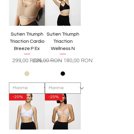
Sutien Triumph
Sutien Triumph
Triaction Cardio
Triaction
Breeze P Ex
Wellness N
Preț
Preț normal
Preț redus
299,00 RON
225,00 RON
180,00 RON
-20%
-20%