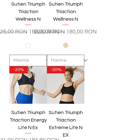
Sutien Triumph
Sutien Triumph
Triaction
Triaction
Wellness N
Wellness N
reț normal
Preț redus
Preț normal
Preț redus
25,00 RON
180,00 RON
225,00 RON
180,00 RON
-20%
-20%
Sutien Triumph
Sutien Triumph
Triaction Energy
Triaction
Lite N Ex
Extreme Lite N
EX
reț normal
Preț redus