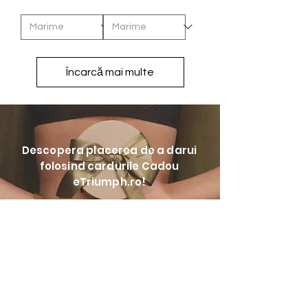
Încarcă mai multe
Descopera placerea de a darui
folosind cardurile Cadou
eTriumph.ro!
Nu mai pierde nimic!
Aboneaza-te la
Newsletter!