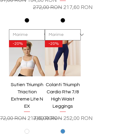
31,00 RON
184,80 RON
Preț normal
Preț redus
272,00 RON
217,60 RON
-20%
-20%
Sutien Triumph
Colanti Triumph
Triaction
Cardio Rtw 7/8
Extreme Lite N
High Waist
EX
Leggings
reț normal
Preț redus
Preț normal
Preț redus
72,00 RON
217,60 RON
315,00 RON
252,00 RON