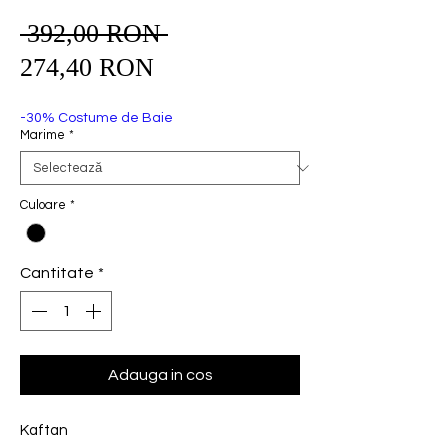
 392,00 RON 
Preț
Preț
normal
274,40 RON
redus
-30% Costume de Baie
Marime
*
Culoare
*
Cantitate
*
Adauga in cos
Kaftan