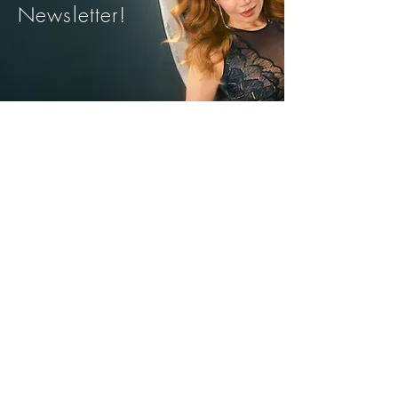
Newsletter!
• Ideal pentru plaja sau tinute casual
de vara
Trimite
Avantajele noastre
Livrare rapida din stoc
Plata Ramburs sau
cu Cardul
Modele si marimi pentru