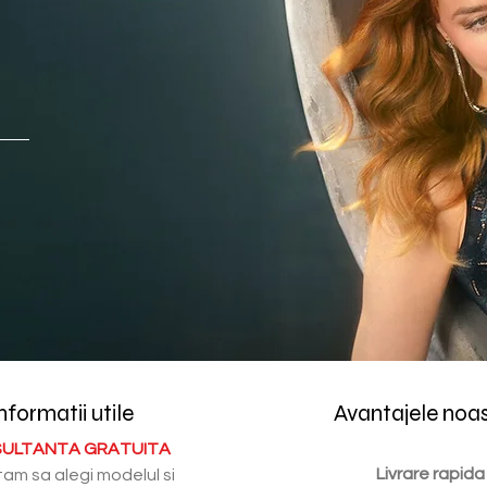
nformatii utile
Avantajele noa
ULTANTA GRATUITA
Livrare rapida
tam sa alegi modelul si