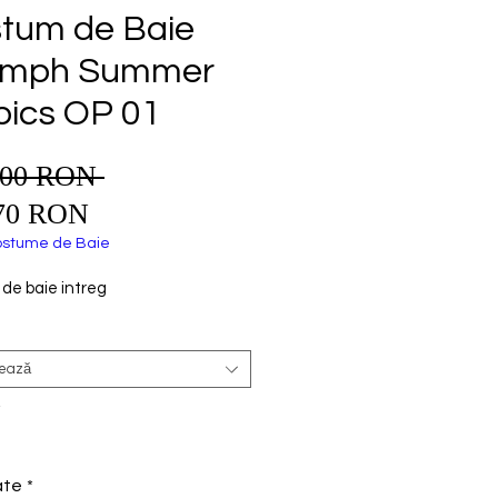
tum de Baie
umph Summer
pics OP 01
,00 RON 
Preț
Preț
normal
70 RON
redus
stume de Baie
de baie intreg
tează
*
ate
*