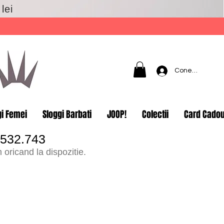
lei
Conectează-t
gi Femei
Sloggi Barbati
JOOP!
Colectii
Card Cado
.532.743
oricand la dispozitie.