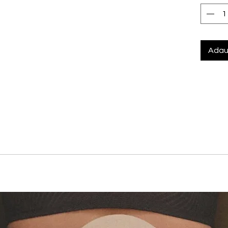
Adau
eata pentru femeile care isi doresc confort si sustinere. Deco
or, aceasta colectie este conceputa pentru a sculpta si evide
ete
 si accesorii metalice