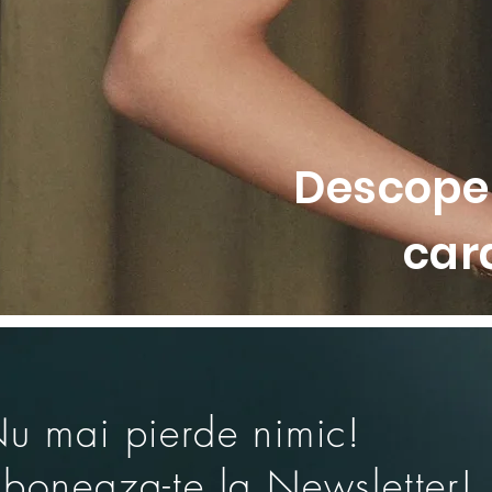
• Bretele reglabile pentru potr
• Material moale, cu efect de 
Descoper
car
u mai pierde nimic!
boneaza-te la Newsletter!