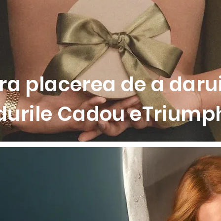
ivire personalizata
modelare
a placerea de a darui
durile Cadou eTriumph