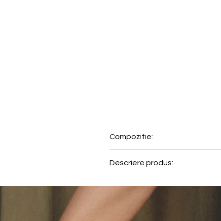
Compozitie:
55% Poliamida, 45% Elastan
Descriere produs:
Colectia Summer Tropics este cr
realizata din material modelat
• Costum de baie intreg cu bur
• Detalii din material cu volane