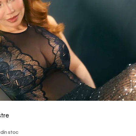
stre
 din stoc