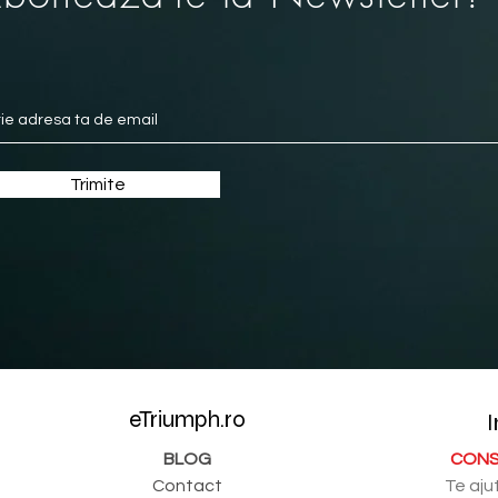
Trimite
eTriumph.ro
I
BLOG
CONS
Contact
Te aju