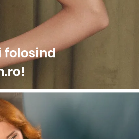
 folosind
.ro!