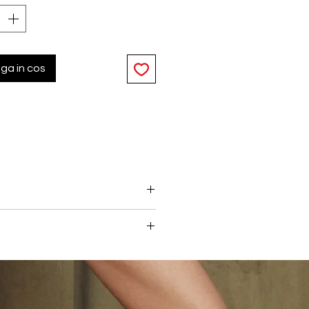
ga in cos
rata cu imprimeuri florale si
ntia formele.