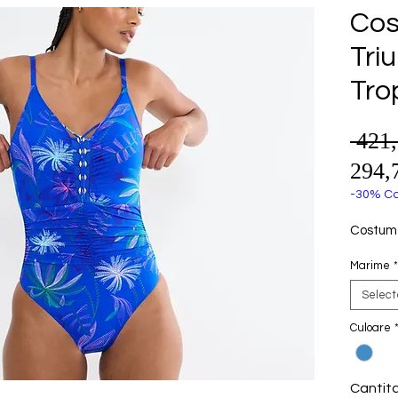
Cos
Tri
Tro
 421
294,
-30% Co
Costum 
Marime
*
Selec
Culoare
Cantit